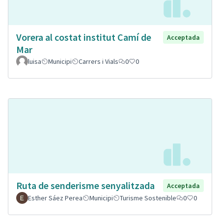
Vorera al costat institut Camí de
Acceptada
Mar
luisa
Municipi
Carrers i Vials
0
0
Ruta de senderisme senyalitzada
Acceptada
Esther Sáez Perea
Municipi
Turisme Sostenible
0
0