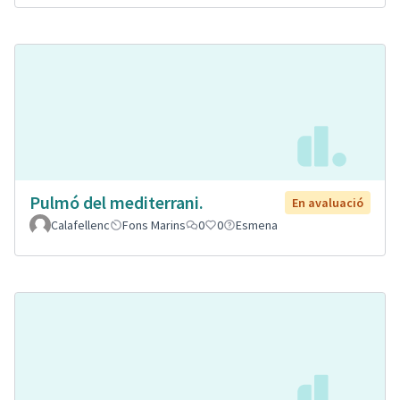
Pulmó del mediterrani.
En avaluació
Calafellenc
Fons Marins
0
0
Esmena