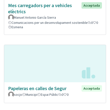
Mes carregadors per a vehicles
Acceptada
elèctrics
Manuel Antonio García Sierra
Comunicacions per un desenvolupament sostenible
0
0
Esmena
Papeleras en calles de Segur
Acceptada
socjo
Municipi
Espai Públic
0
0