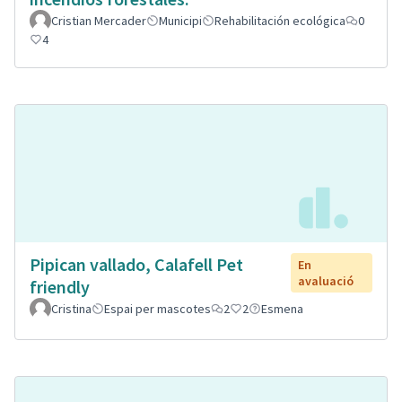
Cristian Mercader
Municipi
Rehabilitación ecológica
0
4
Pipican vallado, Calafell Pet
En
avaluació
friendly
Cristina
Espai per mascotes
2
2
Esmena