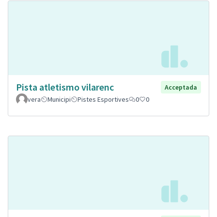
Pista atletismo vilarenc
Acceptada
vera
Municipi
Pistes Esportives
0
0