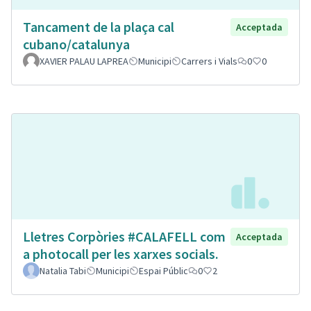
Tancament de la plaça cal
Acceptada
cubano/catalunya
XAVIER PALAU LAPREA
Municipi
Carrers i Vials
0
0
Lletres Corpòries #CALAFELL com
Acceptada
a photocall per les xarxes socials.
Natalia Tabi
Municipi
Espai Públic
0
2