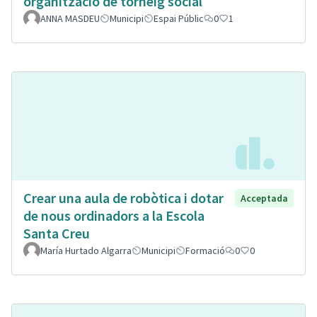
organització de torneig social
ANNA MASDEU
Municipi
Espai Públic
0
1
Crear una aula de robòtica i dotar
Acceptada
de nous ordinadors a la Escola
Santa Creu
María Hurtado Algarra
Municipi
Formació
0
0