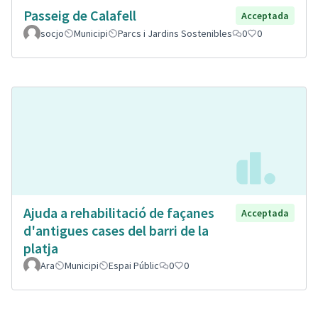
Passeig de Calafell
Acceptada
socjo
Municipi
Parcs i Jardins Sostenibles
0
0
Ajuda a rehabilitació de façanes
Acceptada
d'antigues cases del barri de la
platja
Ara
Municipi
Espai Públic
0
0