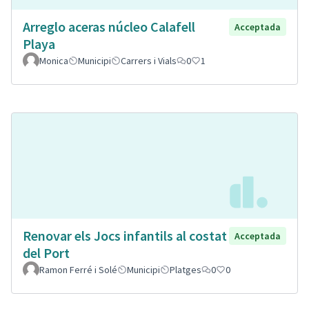
Arreglo aceras núcleo Calafell
Acceptada
Playa
Monica
Municipi
Carrers i Vials
0
1
Renovar els Jocs infantils al costat
Acceptada
del Port
Ramon Ferré i Solé
Municipi
Platges
0
0