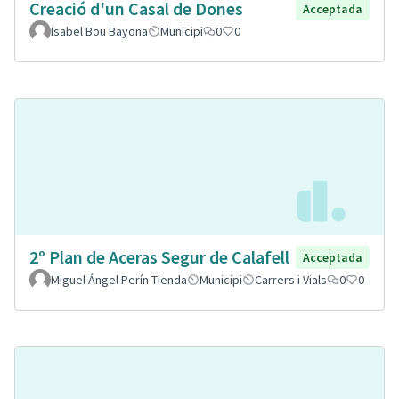
Creació d'un Casal de Dones
Acceptada
Isabel Bou Bayona
Municipi
0
0
2º Plan de Aceras Segur de Calafell
Acceptada
Miguel Ángel Perín Tienda
Municipi
Carrers i Vials
0
0