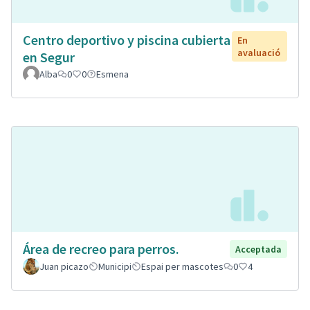
Centro deportivo y piscina cubierta
En
avaluació
en Segur
Alba
0
0
Esmena
Área de recreo para perros.
Acceptada
Juan picazo
Municipi
Espai per mascotes
0
4