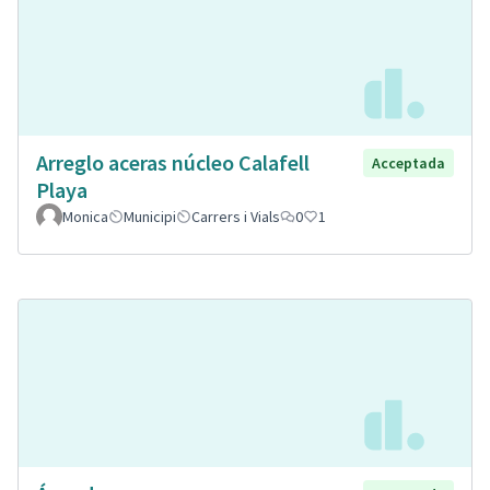
Arreglo aceras núcleo Calafell
Acceptada
Playa
Monica
Municipi
Carrers i Vials
0
1