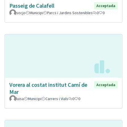
Passeig de Calafell
Acceptada
socjo
Municipi
Parcs i Jardins Sostenibles
0
0
Vorera al costat institut Camí de
Acceptada
Mar
luisa
Municipi
Carrers i Vials
0
0