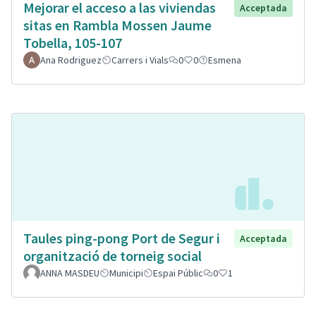
Mejorar el acceso a las viviendas
Acceptada
sitas en Rambla Mossen Jaume
Tobella, 105-107
Ana Rodriguez
Carrers i Vials
0
0
Esmena
Taules ping-pong Port de Segur i
Acceptada
organització de torneig social
ANNA MASDEU
Municipi
Espai Públic
0
1