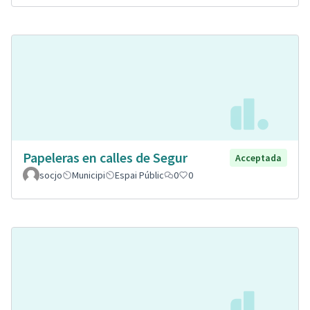
Papeleras en calles de Segur
Acceptada
socjo
Municipi
Espai Públic
0
0