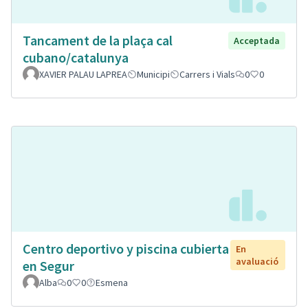
Tancament de la plaça cal
Acceptada
cubano/catalunya
XAVIER PALAU LAPREA
Municipi
Carrers i Vials
0
0
Centro deportivo y piscina cubierta
En
avaluació
en Segur
Alba
0
0
Esmena