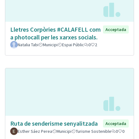
Lletres Corpòries #CALAFELL com
Acceptada
a photocall per les xarxes socials.
Natalia Tabi
Municipi
Espai Públic
0
2
Ruta de senderisme senyalitzada
Acceptada
Esther Sáez Perea
Municipi
Turisme Sostenible
0
0