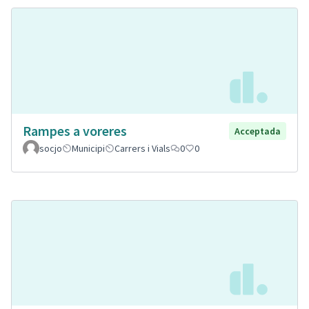
Rampes a voreres
Acceptada
socjo
Municipi
Carrers i Vials
0
0