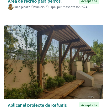
Área de recreo para perros.
Acceptada
Juan picazo
Municipi
Espai per mascotes
0
4
Aplicar el projecte de Refugis
Acceptada