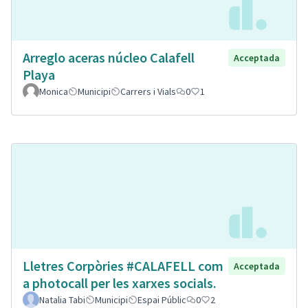
Arreglo aceras núcleo Calafell
Acceptada
Playa
Monica
Municipi
Carrers i Vials
0
1
Lletres Corpòries #CALAFELL com
Acceptada
a photocall per les xarxes socials.
Natalia Tabi
Municipi
Espai Públic
0
2