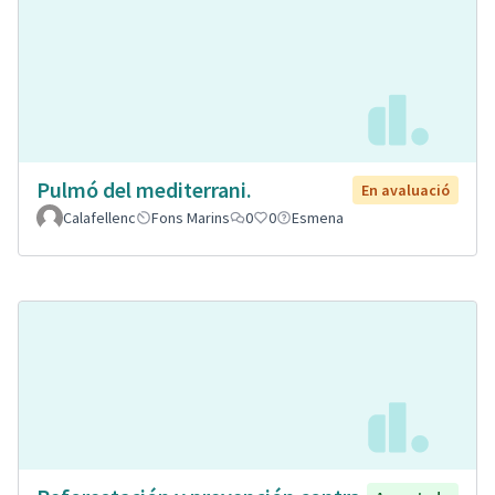
Pulmó del mediterrani.
En avaluació
Calafellenc
Fons Marins
0
0
Esmena