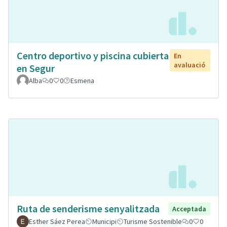
Centro deportivo y piscina cubierta
En
avaluació
en Segur
Alba
0
0
Esmena
Ruta de senderisme senyalitzada
Acceptada
Esther Sáez Perea
Municipi
Turisme Sostenible
0
0