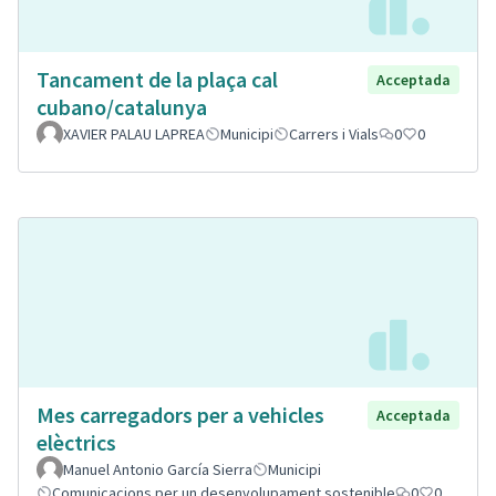
Tancament de la plaça cal
Acceptada
cubano/catalunya
XAVIER PALAU LAPREA
Municipi
Carrers i Vials
0
0
Mes carregadors per a vehicles
Acceptada
elèctrics
Manuel Antonio García Sierra
Municipi
Comunicacions per un desenvolupament sostenible
0
0