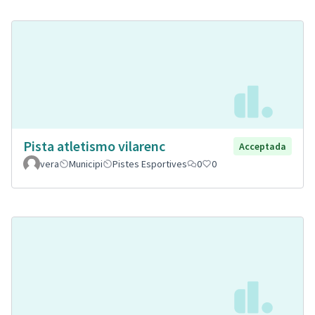
Pista atletismo vilarenc
Acceptada
vera
Municipi
Pistes Esportives
0
0