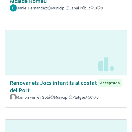
Alcalde Romeu
Daniel Fernandez
Municipi
Espai Públic
0
0
Renovar els Jocs infantils al costat
Acceptada
del Port
Ramon Ferré i Solé
Municipi
Platges
0
0