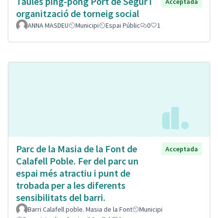
Taules ping-pong Port de Segur i
Acceptada
organització de torneig social
ANNA MASDEU
Municipi
Espai Públic
0
1
Parc de la Masia de la Font de
Acceptada
Calafell Poble. Fer del parc un
espai més atractiu i punt de
trobada per a les diferents
sensibilitats del barri.
Barri Calafell poble. Masia de la Font
Municipi