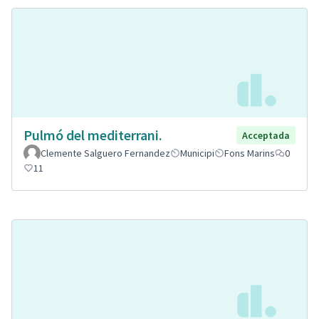
Pulmó del mediterrani.
Acceptada
Clemente Salguero Fernandez
Municipi
Fons Marins
0
11