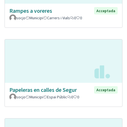
Rampes a voreres
Acceptada
socjo
Municipi
Carrers i Vials
0
0
Papeleras en calles de Segur
Acceptada
socjo
Municipi
Espai Públic
0
0