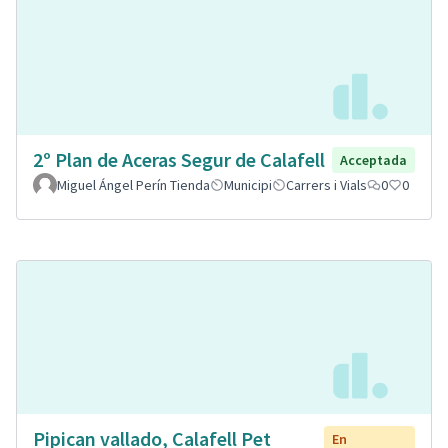
2º Plan de Aceras Segur de Calafell
Acceptada
Miguel Ángel Perín Tienda
Municipi
Carrers i Vials
0
0
Pipican vallado, Calafell Pet
En