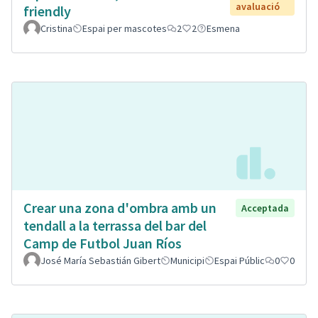
avaluació
friendly
Cristina
Espai per mascotes
2
2
Esmena
Crear una zona d'ombra amb un
Acceptada
tendall a la terrassa del bar del
Camp de Futbol Juan Ríos
José María Sebastián Gibert
Municipi
Espai Públic
0
0