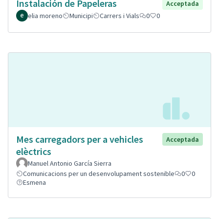
Instalación de Papeleras
Acceptada
elia moreno
Municipi
Carrers i Vials
0
0
Mes carregadors per a vehicles
Acceptada
elèctrics
Manuel Antonio García Sierra
Comunicacions per un desenvolupament sostenible
0
0
Esmena