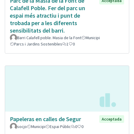
Parc de la Masia de la Font de
Acceptada
Calafell Poble. Fer del parc un
espai més atractiu i punt de
trobada per a les diferents
sensibilitats del barri.
Barri Calafell poble. Masia de la Font
Municipi
Parcs i Jardins Sostenibles
1
0
Papeleras en calles de Segur
Acceptada
socjo
Municipi
Espai Públic
0
0