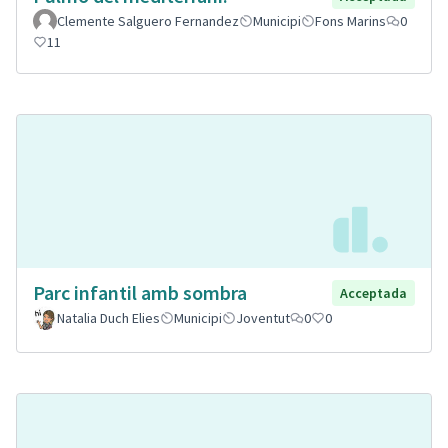
Clemente Salguero Fernandez
Municipi
Fons Marins
0
11
Parc infantil amb sombra
Acceptada
Natalia Duch Elies
Municipi
Joventut
0
0