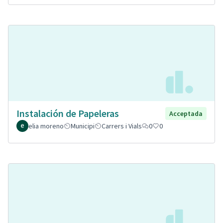
Instalación de Papeleras
Acceptada
elia moreno
Municipi
Carrers i Vials
0
0