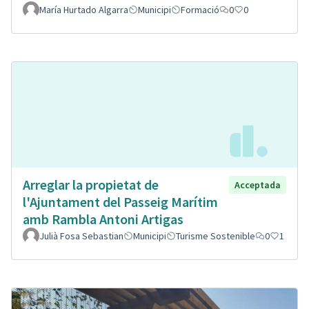
María Hurtado Algarra
Municipi
Formació
0
0
Arreglar la propietat de
Acceptada
l'Ajuntament del Passeig Marítim
amb Rambla Antoni Artigas
Julià Fosa Sebastian
Municipi
Turisme Sostenible
0
1