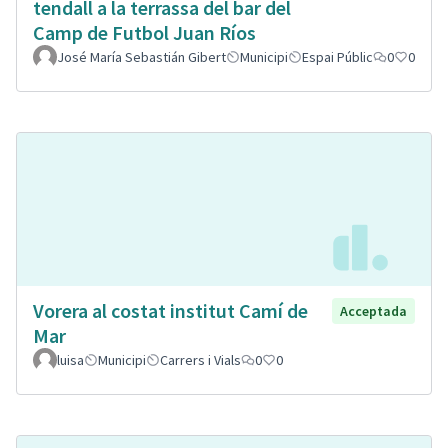
tendall a la terrassa del bar del
Camp de Futbol Juan Ríos
José María Sebastián Gibert
Municipi
Espai Públic
0
0
Vorera al costat institut Camí de
Acceptada
Mar
luisa
Municipi
Carrers i Vials
0
0