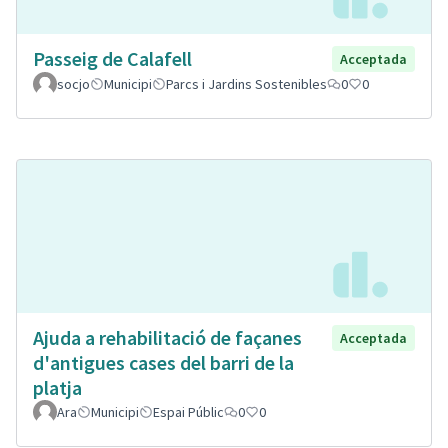
Passeig de Calafell
Acceptada
socjo
Municipi
Parcs i Jardins Sostenibles
0
0
Ajuda a rehabilitació de façanes
Acceptada
d'antigues cases del barri de la
platja
Ara
Municipi
Espai Públic
0
0