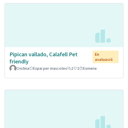
Pipican vallado, Calafell Pet
En
avaluació
friendly
Cristina
Espai per mascotes
2
2
Esmena