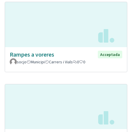
Rampes a voreres
Acceptada
socjo
Municipi
Carrers i Vials
0
0