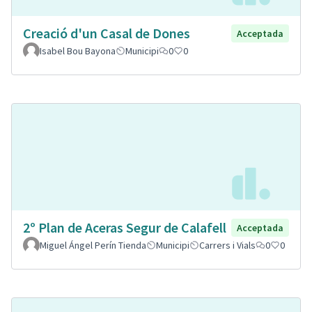
Creació d'un Casal de Dones
Acceptada
Isabel Bou Bayona
Municipi
0
0
2º Plan de Aceras Segur de Calafell
Acceptada
Miguel Ángel Perín Tienda
Municipi
Carrers i Vials
0
0