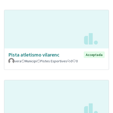
Pista atletismo vilarenc
Acceptada
vera
Municipi
Pistes Esportives
0
0