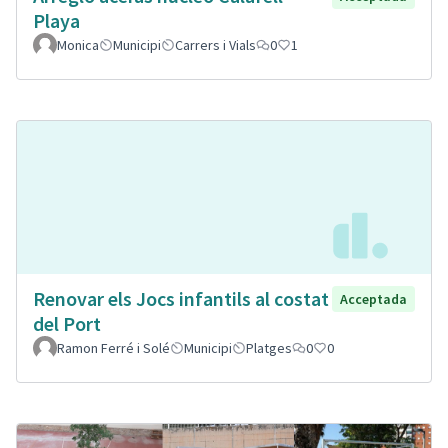
Playa
Monica
Municipi
Carrers i Vials
0
1
Renovar els Jocs infantils al costat
Acceptada
del Port
Ramon Ferré i Solé
Municipi
Platges
0
0