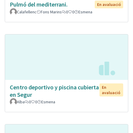
Pulmó del mediterrani.
En avaluació
Calafellenc
Fons Marins
0
0
Esmena
Centro deportivo y piscina cubierta
En
avaluació
en Segur
Alba
0
0
Esmena