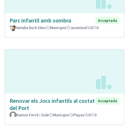
Parc infantil amb sombra
Acceptada
Natalia Duch Elies
Municipio
Juventud
0
0
Renovar els Jocs infantils al costat
Acceptada
del Port
Ramon Ferré i Solé
Municipio
Playas
0
0