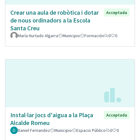
Crear una aula de robòtica i dotar
Acceptada
de nous ordinadors a la Escola
Santa Creu
María Hurtado Algarra
Municipio
Formación
0
0
Instal·lar jocs d'aigua a la Plaça
Acceptada
Alcalde Romeu
Daniel Fernandez
Municipio
Espacio Público
0
0