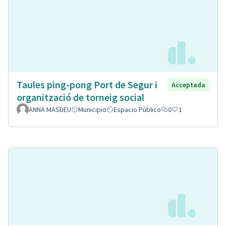
Taules ping-pong Port de Segur i
Acceptada
organització de torneig social
ANNA MASDEU
Municipio
Espacio Público
0
1