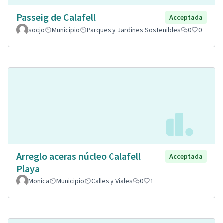
Passeig de Calafell
Acceptada
socjo
Municipio
Parques y Jardines Sostenibles
0
0
Arreglo aceras núcleo Calafell
Acceptada
Playa
Monica
Municipio
Calles y Viales
0
1