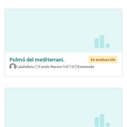
Pulmó del mediterrani.
En evaluación
Calafellenc
Fondo Marino
0
0
Enmienda