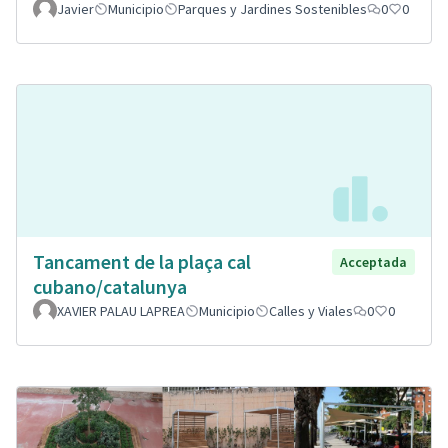
Javier
Municipio
Parques y Jardines Sostenibles
0
0
Tancament de la plaça cal
Acceptada
cubano/catalunya
XAVIER PALAU LAPREA
Municipio
Calles y Viales
0
0