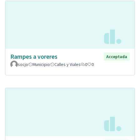
Rampes a voreres
Acceptada
socjo
Municipio
Calles y Viales
0
0