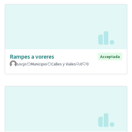
Rampes a voreres
Acceptada
socjo
Municipio
Calles y Viales
0
0