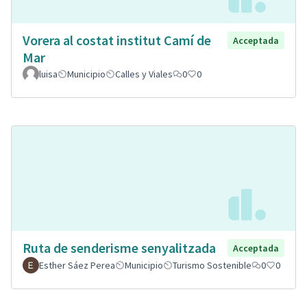
Vorera al costat institut Camí de
Acceptada
Mar
luisa
Municipio
Calles y Viales
0
0
Ruta de senderisme senyalitzada
Acceptada
Esther Sáez Perea
Municipio
Turismo Sostenible
0
0