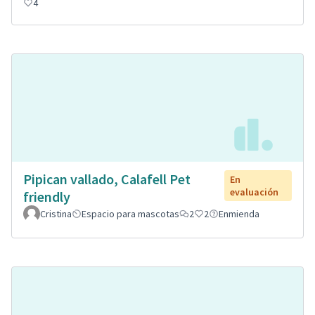
4
Pipican vallado, Calafell Pet
En
evaluación
friendly
Cristina
Espacio para mascotas
2
2
Enmienda