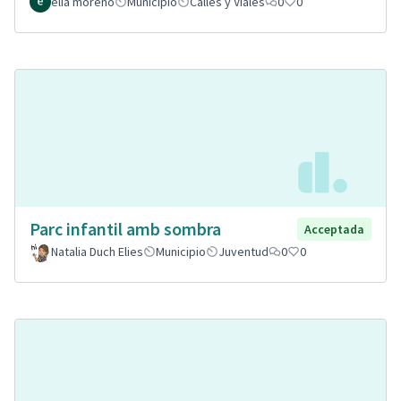
elia moreno
Municipio
Calles y Viales
0
0
Parc infantil amb sombra
Acceptada
Natalia Duch Elies
Municipio
Juventud
0
0