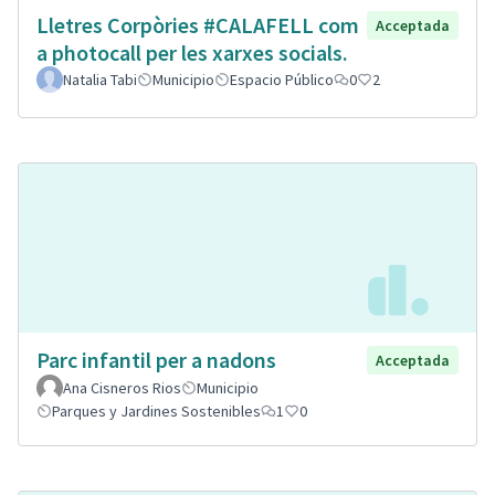
Lletres Corpòries #CALAFELL com
Acceptada
a photocall per les xarxes socials.
Natalia Tabi
Municipio
Espacio Público
0
2
Parc infantil per a nadons
Acceptada
Ana Cisneros Rios
Municipio
Parques y Jardines Sostenibles
1
0