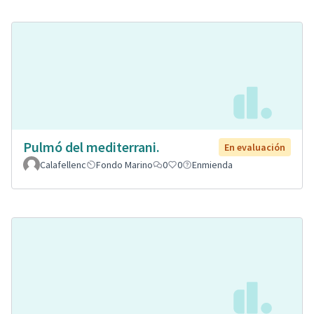
Pulmó del mediterrani.
En evaluación
Calafellenc
Fondo Marino
0
0
Enmienda