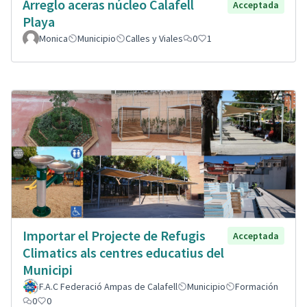
Arreglo aceras núcleo Calafell
Acceptada
Playa
Monica
Municipio
Calles y Viales
0
1
Importar el Projecte de Refugis
Acceptada
Climatics als centres educatius del
Municipi
F.A.C Federació Ampas de Calafell
Municipio
Formación
0
0