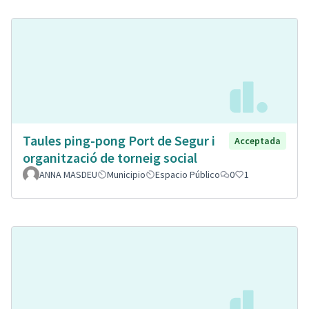
Taules ping-pong Port de Segur i
Acceptada
organització de torneig social
ANNA MASDEU
Municipio
Espacio Público
0
1