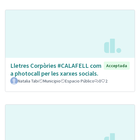
Lletres Corpòries #CALAFELL com
Acceptada
a photocall per les xarxes socials.
Natalia Tabi
Municipio
Espacio Público
0
2