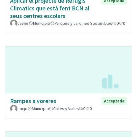
Aplicar el projecte de Refugis
Acceptada
Climatics que està fent BCN al
seus centres escolars
Javier
Municipio
Parques y Jardines Sostenibles
0
0
Rampes a voreres
Acceptada
socjo
Municipio
Calles y Viales
0
0