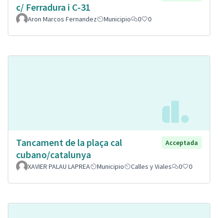
c/ Ferradura i C-31
Aron Marcos Fernandez
Municipio
0
0
Tancament de la plaça cal
Acceptada
cubano/catalunya
XAVIER PALAU LAPREA
Municipio
Calles y Viales
0
0