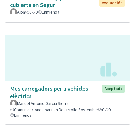
evaluación
cubierta en Segur
Alba
0
0
Enmienda
Mes carregadors per a vehicles
Aceptada
elèctrics
Manuel Antonio García Sierra
Comunicaciones para un Desarrollo Sostenible
0
0
Enmienda