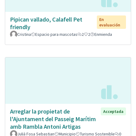
Pipican vallado, Calafell Pet
En
evaluación
friendly
Cristina
Espacio para mascotas
2
2
Enmienda
Arreglar la propietat de
Acceptada
l'Ajuntament del Passeig Marítim
amb Rambla Antoni Artigas
Julià Fosa Sebastian
Municipio
Turismo Sostenible
0