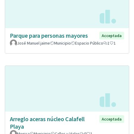
Parque para personas mayores
Acceptada
José Manuel jaime
Municipio
Espacio Público
1
1
Arreglo aceras núcleo Calafell
Acceptada
Playa
Monica
Municipio
Calles y Viales
0
1