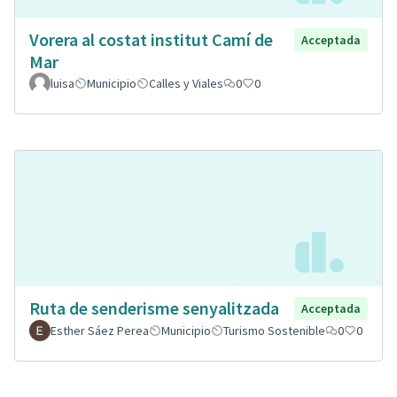
Vorera al costat institut Camí de
Acceptada
Mar
luisa
Municipio
Calles y Viales
0
0
Ruta de senderisme senyalitzada
Acceptada
Esther Sáez Perea
Municipio
Turismo Sostenible
0
0