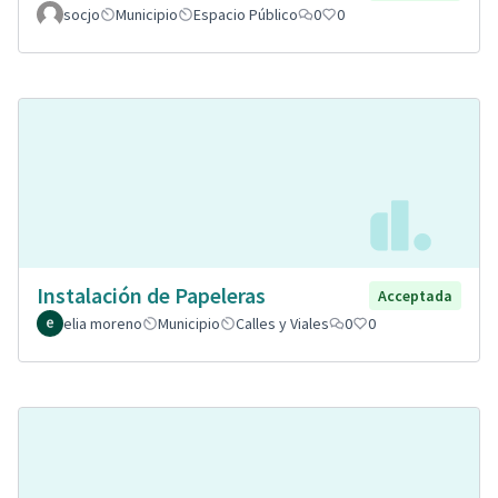
socjo
Municipio
Espacio Público
0
0
Instalación de Papeleras
Acceptada
elia moreno
Municipio
Calles y Viales
0
0