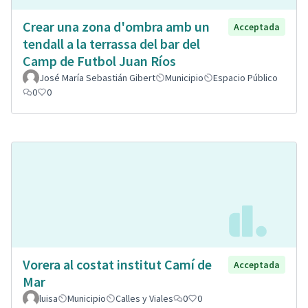
Crear una zona d'ombra amb un
Acceptada
tendall a la terrassa del bar del
Camp de Futbol Juan Ríos
José María Sebastián Gibert
Municipio
Espacio Público
0
0
Vorera al costat institut Camí de
Acceptada
Mar
luisa
Municipio
Calles y Viales
0
0