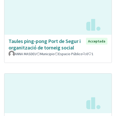
Taules ping-pong Port de Segur i
Acceptada
organització de torneig social
ANNA MASDEU
Municipio
Espacio Público
0
1