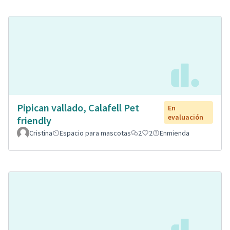
Pipican vallado, Calafell Pet
En
evaluación
friendly
Cristina
Espacio para mascotas
2
2
Enmienda