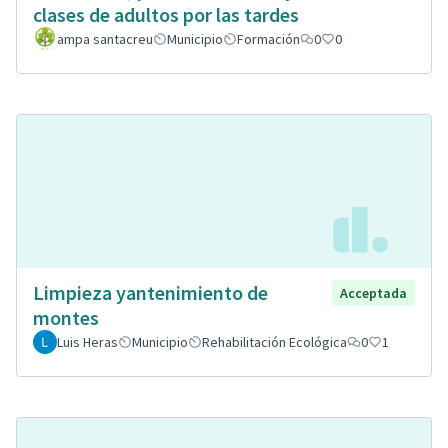
clases de adultos por las tardes
ampa santacreu
Municipio
Formación
0
0
Limpieza yantenimiento de
Acceptada
montes
Luis Heras
Municipio
Rehabilitación Ecológica
0
1