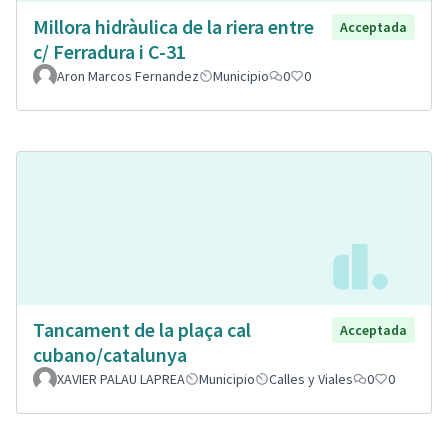
Millora hidràulica de la riera entre
Acceptada
c/ Ferradura i C-31
Aron Marcos Fernandez
Municipio
0
0
Tancament de la plaça cal
Acceptada
cubano/catalunya
XAVIER PALAU LAPREA
Municipio
Calles y Viales
0
0