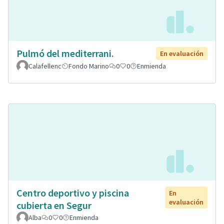
Pulmó del mediterrani.
En evaluación
Calafellenc
Fondo Marino
0
0
Enmienda
Centro deportivo y piscina
En
evaluación
cubierta en Segur
Alba
0
0
Enmienda