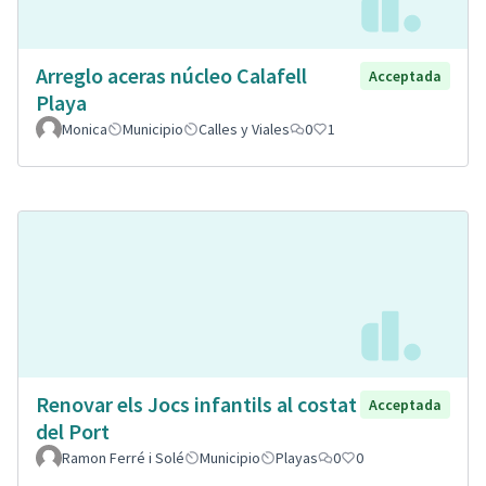
Arreglo aceras núcleo Calafell
Acceptada
Playa
Monica
Municipio
Calles y Viales
0
1
Renovar els Jocs infantils al costat
Acceptada
del Port
Ramon Ferré i Solé
Municipio
Playas
0
0