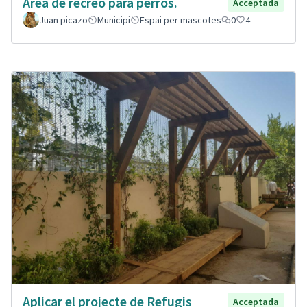
Área de recreo para perros.
Acceptada
Juan picazo
Municipi
Espai per mascotes
0
4
Aplicar el projecte de Refugis
Acceptada