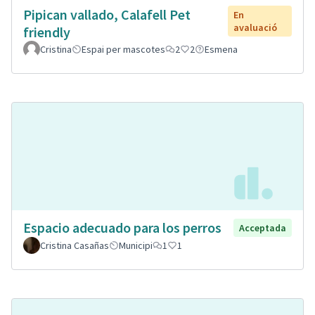
Pipican vallado, Calafell Pet
En
avaluació
friendly
Cristina
Espai per mascotes
2
2
Esmena
Espacio adecuado para los perros
Acceptada
Cristina Casañas
Municipi
1
1