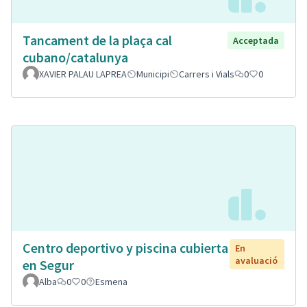
Tancament de la plaça cal
Acceptada
cubano/catalunya
XAVIER PALAU LAPREA
Municipi
Carrers i Vials
0
0
Centro deportivo y piscina cubierta
En
avaluació
en Segur
Alba
0
0
Esmena