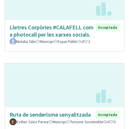
Lletres Corpòries #CALAFELL com
Acceptada
a photocall per les xarxes socials.
Natalia Tabi
Municipi
Espai Públic
0
2
Ruta de senderisme senyalitzada
Acceptada
Esther Sáez Perea
Municipi
Turisme Sostenible
0
0