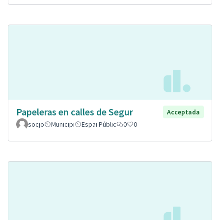
Papeleras en calles de Segur
Acceptada
socjo
Municipi
Espai Públic
0
0