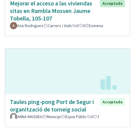
Mejorar el acceso a las viviendas
Acceptada
sitas en Rambla Mossen Jaume
Tobella, 105-107
Ana Rodriguez
Carrers i Vials
0
0
Esmena
Taules ping-pong Port de Segur i
Acceptada
organització de torneig social
ANNA MASDEU
Municipi
Espai Públic
0
1