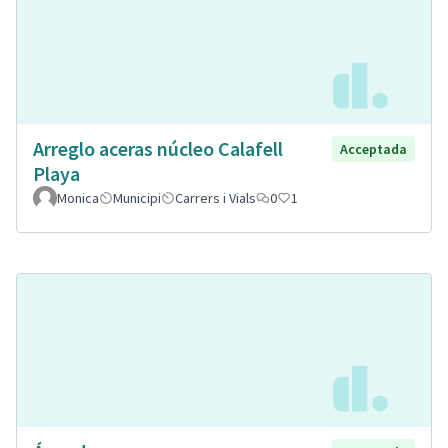
Arreglo aceras núcleo Calafell
Acceptada
Playa
Monica
Municipi
Carrers i Vials
0
1