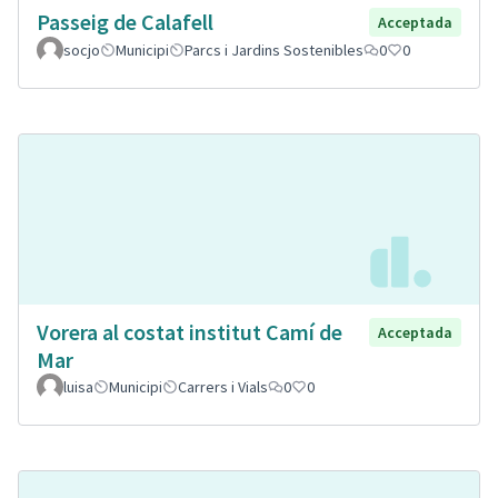
Passeig de Calafell
Acceptada
socjo
Municipi
Parcs i Jardins Sostenibles
0
0
Vorera al costat institut Camí de
Acceptada
Mar
luisa
Municipi
Carrers i Vials
0
0