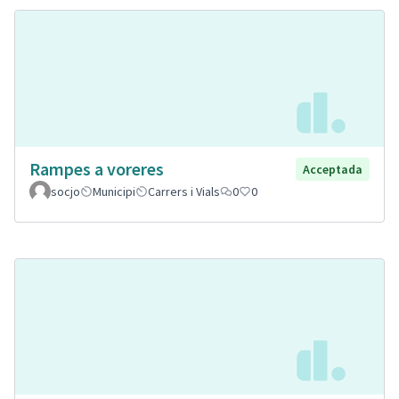
Rampes a voreres
Acceptada
socjo
Municipi
Carrers i Vials
0
0