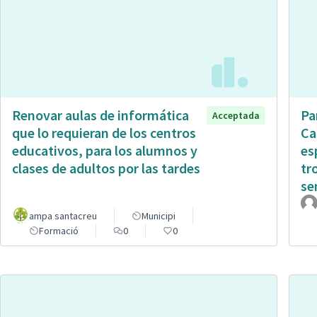
Renovar aulas de informática
Pa
Acceptada
que lo requieran de los centros
Ca
educativos, para los alumnos y
es
clases de adultos por las tardes
tr
sen
ampa santacreu
Municipi
Formació
0
0