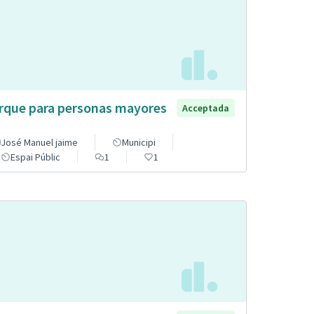
rque para personas mayores
Acceptada
José Manuel jaime
Municipi
Espai Públic
1
1