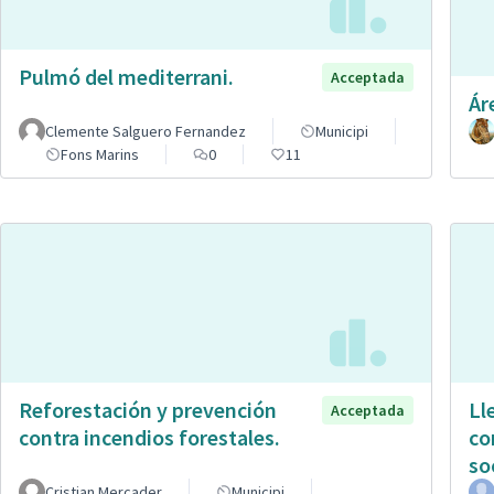
Pulmó del mediterrani.
Acceptada
Ár
Clemente Salguero Fernandez
Municipi
Fons Marins
0
11
Reforestación y prevención
Ll
Acceptada
contra incendios forestales.
co
so
Cristian Mercader
Municipi