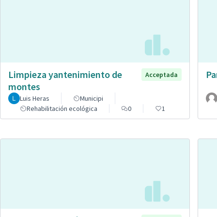
Limpieza yantenimiento de
Pa
Acceptada
montes
Luis Heras
Municipi
Rehabilitación ecológica
0
1