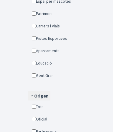
Espai per mascotes
Patrimoni
Carrers i Vials
Pistes Esportives
Aparcaments
Educació
Gent Gran
Origen
Tots
Oficial
Participants