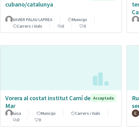
cubano/catalunya
te
Ca
XAVIER PALAU LAPREA
Municipi
Carrers i Vials
0
0
Vorera al costat institut Camí de
Ru
Acceptada
Mar
se
luisa
Municipi
Carrers i Vials
0
0