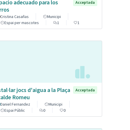
pacio adecuado para los
Acceptada
rros
Cristina Casañas
Municipi
Espai per mascotes
1
1
stal·lar jocs d'aigua a la Plaça
Acceptada
calde Romeu
Daniel Fernandez
Municipi
Espai Públic
0
0