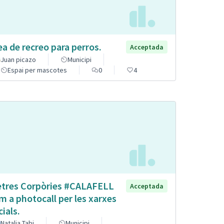
ea de recreo para perros.
Acceptada
Juan picazo
Municipi
Espai per mascotes
0
4
etres Corpòries #CALAFELL
Acceptada
m a photocall per les xarxes
cials.
Natalia Tabi
Municipi