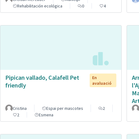
Rehabilitación ecológica
0
4
Pipican vallado, Calafell Pet
Ar
En
avaluació
friendly
l'
Ma
Ar
Cristina
Espai per mascotes
2
2
Esmena