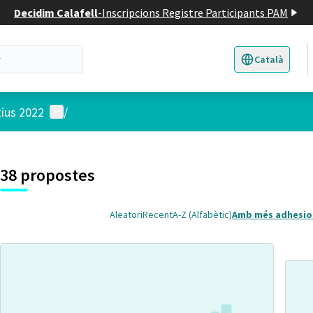
Decidim Calafell
-
Inscripcions Registre Participants PAM
Català
Triar la llengua
E
Menú d'usuari
tius 2022
/
 el mapa
t element és un mapa que presenta els components d'aquesta pàgina
38 propostes
Aleatori
Recent
A-Z (Alfabètic)
Amb més adhesio