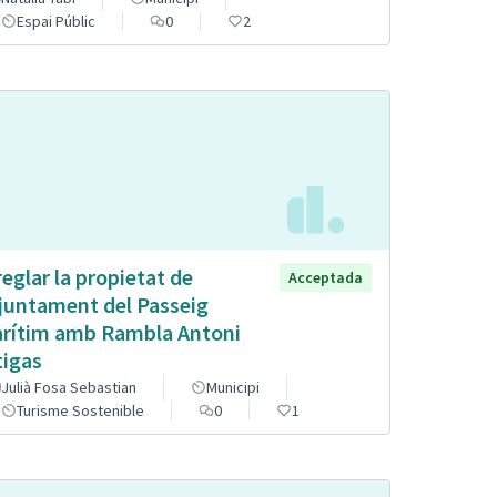
Espai Públic
0
2
reglar la propietat de
Acceptada
Ajuntament del Passeig
rítim amb Rambla Antoni
tigas
Julià Fosa Sebastian
Municipi
Turisme Sostenible
0
1