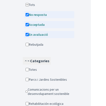
Tots
No resposta
Acceptada
En avaluació
Rebutjada
~ Categories
Totes
Parcs i Jardins Sostenibles
Comunicacions per un
desenvolupament sostenible
Rehabilitación ecológica