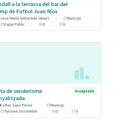
ndall a la terrassa del bar del
mp de Futbol Juan Ríos
José María Sebastián Gibert
Municipi
Espai Públic
0
0
ta de senderisme
Acceptada
nyalitzada
Esther Sáez Perea
Municipi
Turisme Sostenible
0
0