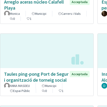
Arreglo aceras núcleo Calafell
Es
Acceptada
Playa
pe
Monica
Municipi
Carrers i Vials
0
1
Taules ping-pong Port de Segur
In
Acceptada
i organització de torneig social
Al
ANNA MASDEU
Municipi
Espai Públic
0
1