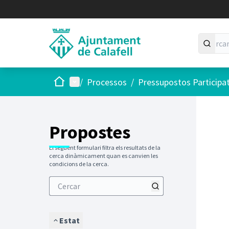
Inici
Menú principal
/
Processos
/
Pressupostos Participa
Saltar
El següen
+
−
Propostes
El següent formulari filtra els resultats de la
cerca dinàmicament quan es canvien les
condicions de la cerca.
Estat