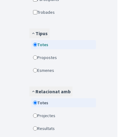
Trobades
Tipus
Totes
Propostes
Esmenes
Relacionat amb
Totes
Projectes
Resultats