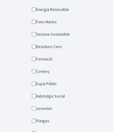
Energia Renovable
Fons Marins
Turisme Sostenible
Residuos Cero
Formació
Comerç
Espai Públic
Habitatge Social
Joventut
Platges