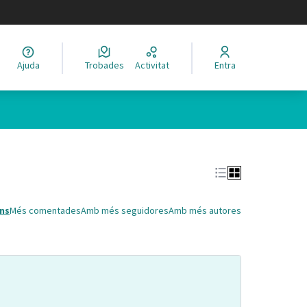
legir el idioma
Ajuda
Trobades
Activitat
Entra
Leaflet
|
©
HERE maps
 com a punts al mapa. L'element es pot fer servir amb un lector 
ns
Més comentades
Amb més seguidores
Amb més autores