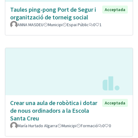
Taules ping-pong Port de Segur i
Acceptada
organització de torneig social
ANNA MASDEU
Municipi
Espai Públic
0
1
Crear una aula de robòtica i dotar
Acceptada
de nous ordinadors a la Escola
Santa Creu
María Hurtado Algarra
Municipi
Formació
0
0