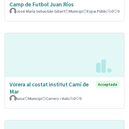
Camp de Futbol Juan Ríos
José María Sebastián Gibert
Municipi
Espai Públic
0
0
Vorera al costat institut Camí de
Acceptada
Mar
luisa
Municipi
Carrers i Vials
0
0