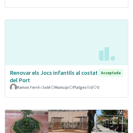
Renovar els Jocs infantils al costat
Acceptada
del Port
Ramon Ferré i Solé
Municipi
Platges
0
0