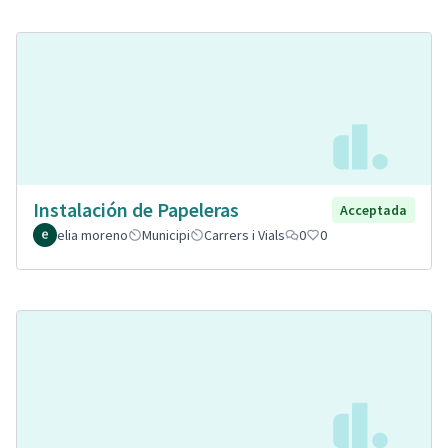
Instalación de Papeleras
Acceptada
elia moreno
Municipi
Carrers i Vials
0
0