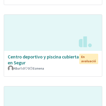
Centro deportivo y piscina cubierta
En
avaluació
en Segur
Alba
0
0
Esmena