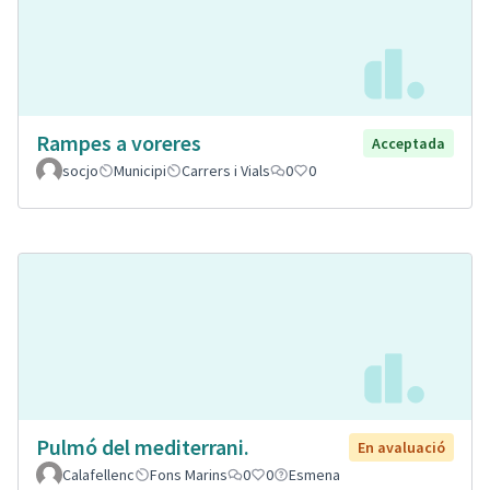
Rampes a voreres
Acceptada
socjo
Municipi
Carrers i Vials
0
0
Pulmó del mediterrani.
En avaluació
Calafellenc
Fons Marins
0
0
Esmena