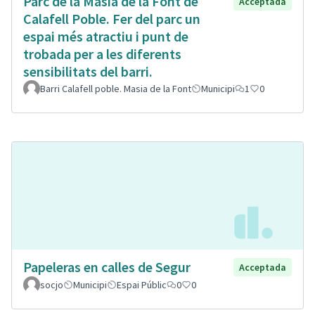
Parc de la Masia de la Font de
Acceptada
Calafell Poble. Fer del parc un
espai més atractiu i punt de
trobada per a les diferents
sensibilitats del barri.
Barri Calafell poble. Masia de la Font
Municipi
1
0
Papeleras en calles de Segur
Acceptada
socjo
Municipi
Espai Públic
0
0