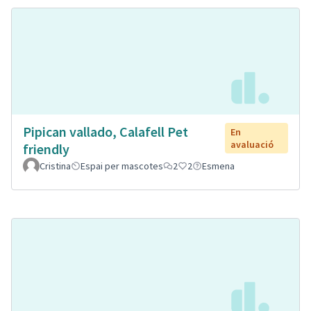
Pipican vallado, Calafell Pet
En
avaluació
friendly
Cristina
Espai per mascotes
2
2
Esmena