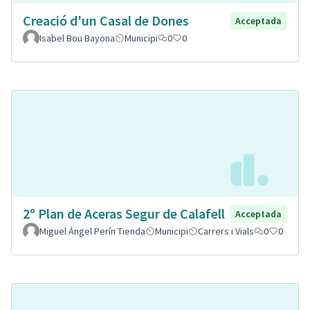
Creació d'un Casal de Dones
Acceptada
Isabel Bou Bayona
Municipi
0
0
2º Plan de Aceras Segur de Calafell
Acceptada
Miguel Ángel Perín Tienda
Municipi
Carrers i Vials
0
0