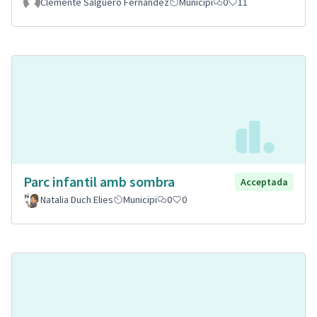
Clemente Salguero Fernandez
Municipi
0
11
Parc infantil amb sombra
Acceptada
Natalia Duch Elies
Municipi
0
0