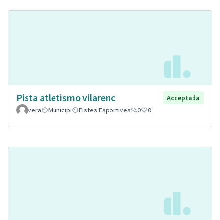
Pista atletismo vilarenc
Acceptada
vera
Municipi
Pistes Esportives
0
0