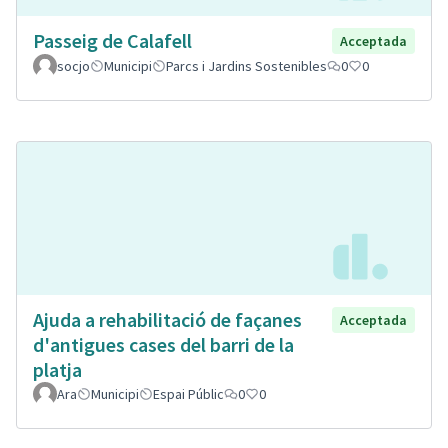
Passeig de Calafell
Acceptada
socjo
Municipi
Parcs i Jardins Sostenibles
0
0
Ajuda a rehabilitació de façanes
Acceptada
d'antigues cases del barri de la
platja
Ara
Municipi
Espai Públic
0
0