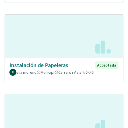
Instalación de Papeleras
Acceptada
elia moreno
Municipi
Carrers i Vials
0
0