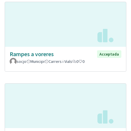
Rampes a voreres
Acceptada
socjo
Municipi
Carrers i Vials
0
0