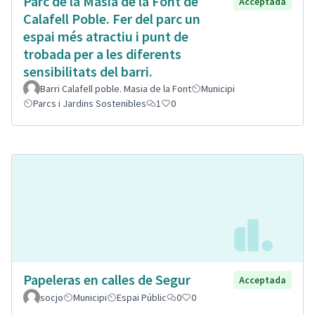
Parc de la Masia de la Font de
Acceptada
Calafell Poble. Fer del parc un
espai més atractiu i punt de
trobada per a les diferents
sensibilitats del barri.
Barri Calafell poble. Masia de la Font
Municipi
Parcs i Jardins Sostenibles
1
0
Papeleras en calles de Segur
Acceptada
socjo
Municipi
Espai Públic
0
0