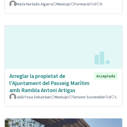
María Hurtado Algarra
Municipi
Formació
0
0
Arreglar la propietat de
Acceptada
l'Ajuntament del Passeig Marítim
amb Rambla Antoni Artigas
Julià Fosa Sebastian
Municipi
Turisme Sostenible
0
1