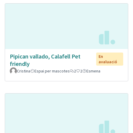
Pipican vallado, Calafell Pet
En
avaluació
friendly
Cristina
Espai per mascotes
2
2
Esmena