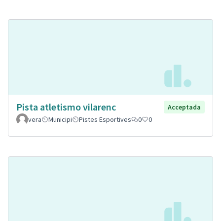
Pista atletismo vilarenc
Acceptada
vera
Municipi
Pistes Esportives
0
0