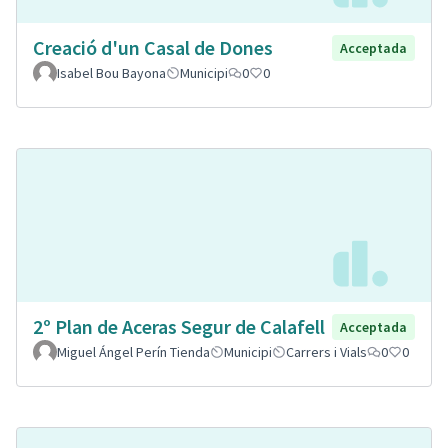
Creació d'un Casal de Dones
Acceptada
Isabel Bou Bayona
Municipi
0
0
2º Plan de Aceras Segur de Calafell
Acceptada
Miguel Ángel Perín Tienda
Municipi
Carrers i Vials
0
0