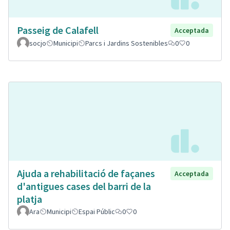
Passeig de Calafell
Acceptada
socjo
Municipi
Parcs i Jardins Sostenibles
0
0
Ajuda a rehabilitació de façanes
Acceptada
d'antigues cases del barri de la
platja
Ara
Municipi
Espai Públic
0
0