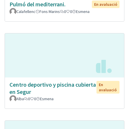
Pulmó del mediterrani.
En avaluació
Calafellenc
Fons Marins
0
0
Esmena
Centro deportivo y piscina cubierta
En
avaluació
en Segur
Alba
0
0
Esmena