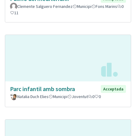
Clemente Salguero Fernandez
Municipi
Fons Marins
0
11
Parc infantil amb sombra
Acceptada
Natalia Duch Elies
Municipi
Joventut
0
0