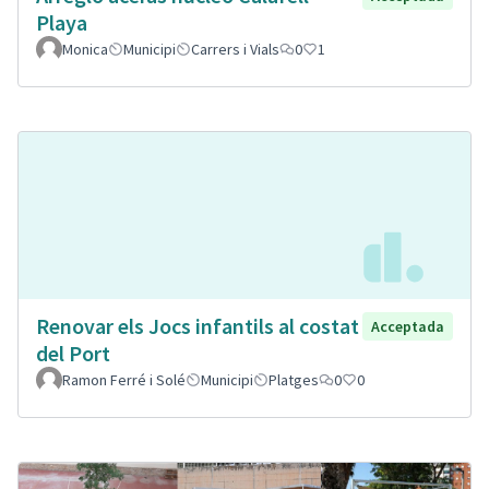
Playa
Monica
Municipi
Carrers i Vials
0
1
Renovar els Jocs infantils al costat
Acceptada
del Port
Ramon Ferré i Solé
Municipi
Platges
0
0