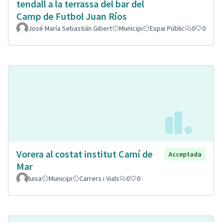
tendall a la terrassa del bar del
Camp de Futbol Juan Ríos
José María Sebastián Gibert
Municipi
Espai Públic
0
0
Vorera al costat institut Camí de
Acceptada
Mar
luisa
Municipi
Carrers i Vials
0
0