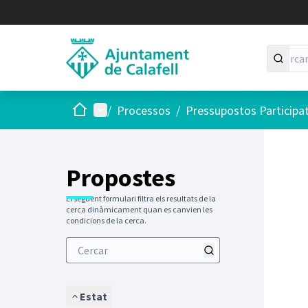
Inici
Menú principal
/
Processos
/
Pressupostos Participa
Saltar
El següen
+
−
Propostes
El següent formulari filtra els resultats de la
cerca dinàmicament quan es canvien les
condicions de la cerca.
Estat