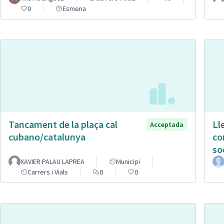
0
Esmena
Tancament de la plaça cal
Ll
Acceptada
cubano/catalunya
co
so
XAVIER PALAU LAPREA
Municipi
Carrers i Vials
0
0