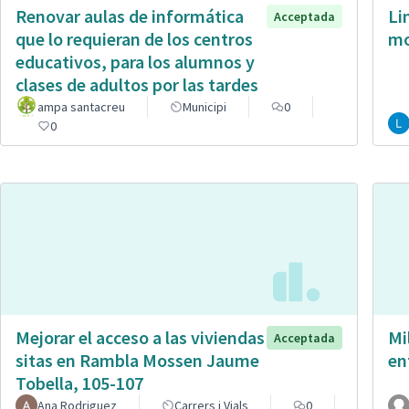
Renovar aulas de informática
Li
Acceptada
que lo requieran de los centros
mo
educativos, para los alumnos y
clases de adultos por las tardes
ampa santacreu
Municipi
0
0
Mejorar el acceso a las viviendas
Mi
Acceptada
sitas en Rambla Mossen Jaume
en
Tobella, 105-107
Ana Rodriguez
Carrers i Vials
0