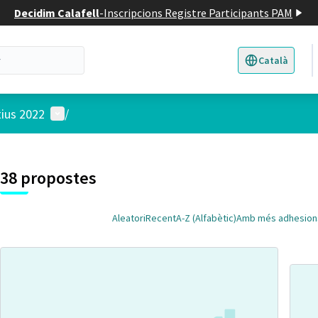
Decidim Calafell
-
Inscripcions Registre Participants PAM
Català
Triar la llengua
E
Menú d'usuari
tius 2022
/
 el mapa
t element és un mapa que presenta els components d'aquesta pàgina
38 propostes
Aleatori
Recent
A-Z (Alfabètic)
Amb més adhesion