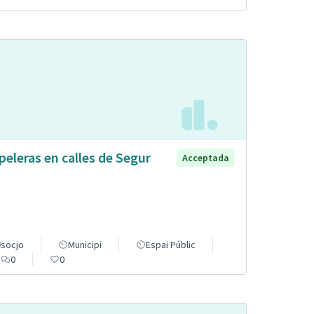
peleras en calles de Segur
Acceptada
socjo
Municipi
Espai Públic
0
0