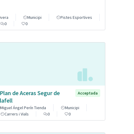
vera
Municipi
Pistes Esportives
0
0
 Plan de Aceras Segur de
Acceptada
lafell
Miguel Ángel Perín Tienda
Municipi
Carrers i Vials
0
0