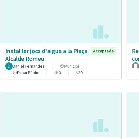
Instal·lar jocs d'aigua a la Plaça
Re
Acceptada
Alcalde Romeu
co
Daniel Fernandez
Municipi
Espai Públic
0
0