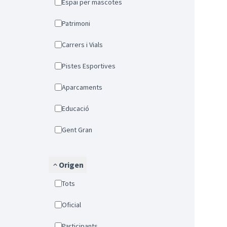
Espai per mascotes
Patrimoni
Carrers i Vials
Pistes Esportives
Aparcaments
Educació
Gent Gran
Origen
Tots
Oficial
Participants