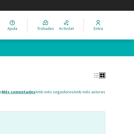
legir el idioma
Ajuda
Trobades
Activitat
Entra
Leaflet
|
©
HERE maps
 com a punts al mapa. L'element es pot fer servir amb un lector 
s
Més comentades
Amb més seguidores
Amb més autores