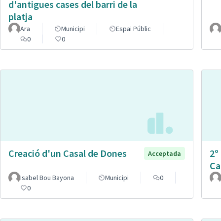
d'antigues cases del barri de la
platja
Ara
Municipi
Espai Públic
0
0
Creació d'un Casal de Dones
2º
Acceptada
Ca
Isabel Bou Bayona
Municipi
0
0