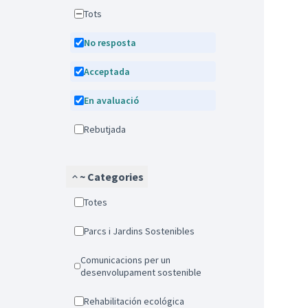
Tots
No resposta
Acceptada
En avaluació
Rebutjada
~ Categories
Totes
Parcs i Jardins Sostenibles
Comunicacions per un
desenvolupament sostenible
Rehabilitación ecológica