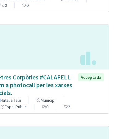
0
0
etres Corpòries #CALAFELL
Acceptada
m a photocall per les xarxes
cials.
Natalia Tabi
Municipi
Espai Públic
0
2