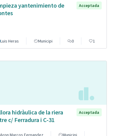
mpieza yantenimiento de
Acceptada
ntes
Luis Heras
Municipi
0
1
llora hidràulica de la riera
Acceptada
tre c/ Ferradura i C-31
Aron Marcos Fernandez
Municipi