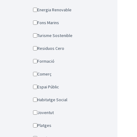
Energia Renovable
Fons Marins
Turisme Sostenible
Residuos Cero
Formació
Comerç
Espai Públic
Habitatge Social
Joventut
Platges