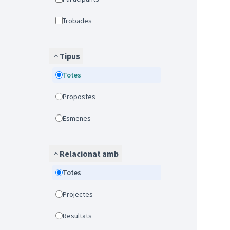
Trobades
Tipus
Totes
Propostes
Esmenes
Relacionat amb
Totes
Projectes
Resultats