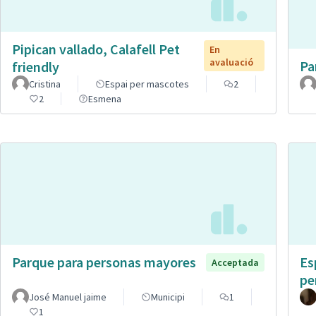
Pipican vallado, Calafell Pet
En
avaluació
Pa
friendly
Cristina
Espai per mascotes
2
2
Esmena
Parque para personas mayores
Es
Acceptada
pe
José Manuel jaime
Municipi
1
1