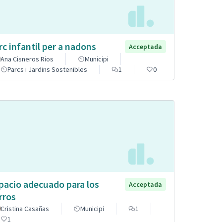
rc infantil per a nadons
Acceptada
Ana Cisneros Rios
Municipi
Parcs i Jardins Sostenibles
1
0
pacio adecuado para los
Acceptada
rros
Cristina Casañas
Municipi
1
1