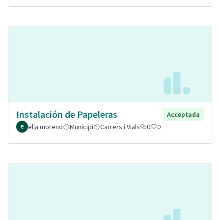
Instalación de Papeleras
Acceptada
elia moreno
Municipi
Carrers i Vials
0
0