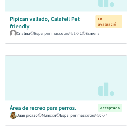
Pipican vallado, Calafell Pet
En
avaluació
friendly
Cristina
Espai per mascotes
2
2
Esmena
Área de recreo para perros.
Acceptada
Juan picazo
Municipi
Espai per mascotes
0
4