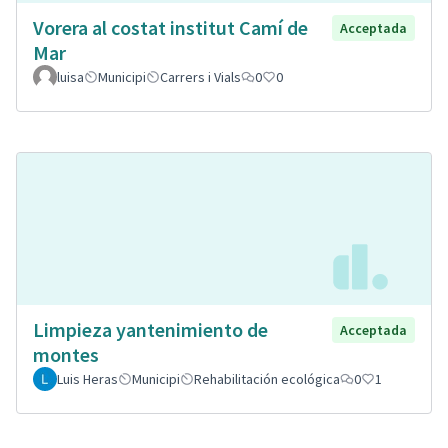
Vorera al costat institut Camí de
Acceptada
Mar
luisa
Municipi
Carrers i Vials
0
0
Limpieza yantenimiento de
Acceptada
montes
Luis Heras
Municipi
Rehabilitación ecológica
0
1