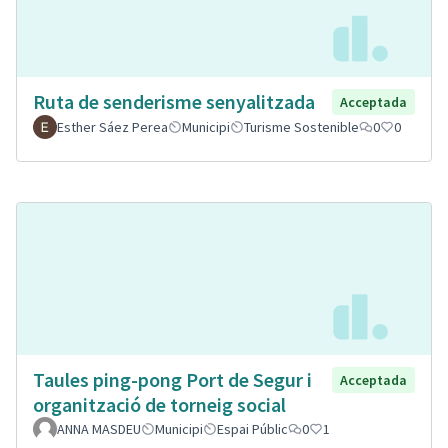
Ruta de senderisme senyalitzada
Acceptada
Esther Sáez Perea
Municipi
Turisme Sostenible
0
0
Taules ping-pong Port de Segur i
Acceptada
organització de torneig social
ANNA MASDEU
Municipi
Espai Públic
0
1