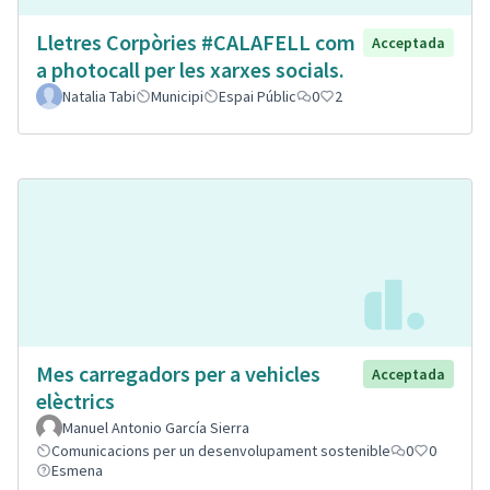
Lletres Corpòries #CALAFELL com
Acceptada
a photocall per les xarxes socials.
Natalia Tabi
Municipi
Espai Públic
0
2
Mes carregadors per a vehicles
Acceptada
elèctrics
Manuel Antonio García Sierra
Comunicacions per un desenvolupament sostenible
0
0
Esmena