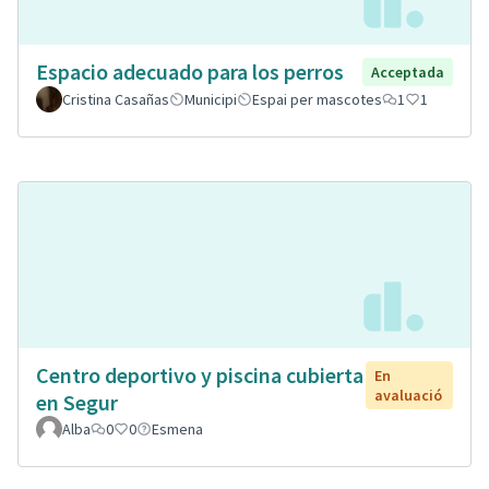
Espacio adecuado para los perros
Acceptada
Cristina Casañas
Municipi
Espai per mascotes
1
1
Centro deportivo y piscina cubierta
En
avaluació
en Segur
Alba
0
0
Esmena