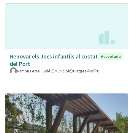
Renovar els Jocs infantils al costat
Acceptada
del Port
Ramon Ferré i Solé
Municipi
Platges
0
0