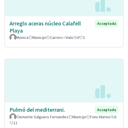
Arreglo aceras núcleo Calafell
Acceptada
Playa
Monica
Municipi
Carrers i Vials
0
1
Pulmó del mediterrani.
Acceptada
Clemente Salguero Fernandez
Municipi
Fons Marins
0
11