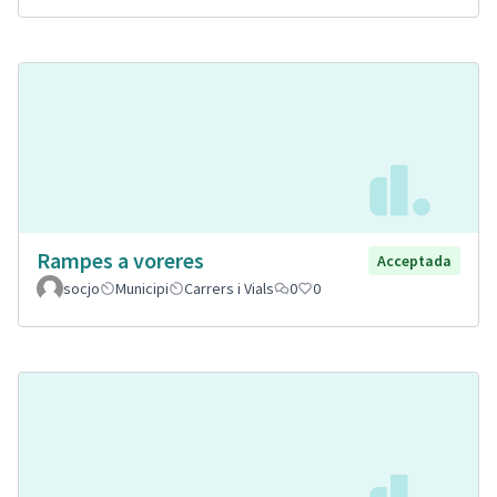
Rampes a voreres
Acceptada
socjo
Municipi
Carrers i Vials
0
0