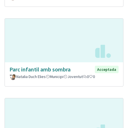
Parc infantil amb sombra
Acceptada
Natalia Duch Elies
Municipi
Joventut
0
0