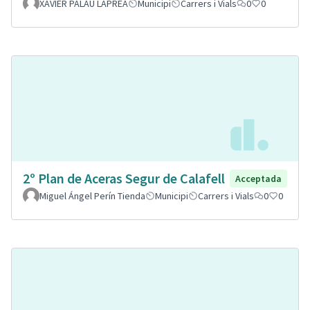
XAVIER PALAU LAPREA
Municipi
Carrers i Vials
0
0
2º Plan de Aceras Segur de Calafell
Acceptada
Miguel Ángel Perín Tienda
Municipi
Carrers i Vials
0
0