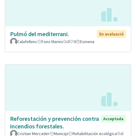
Pulmó del mediterrani.
En avaluació
Calafellenc
Fons Marins
0
0
Esmena
Reforestación y prevención contra
Acceptada
incendios forestales.
Cristian Mercader
Municipi
Rehabilitación ecológica
0