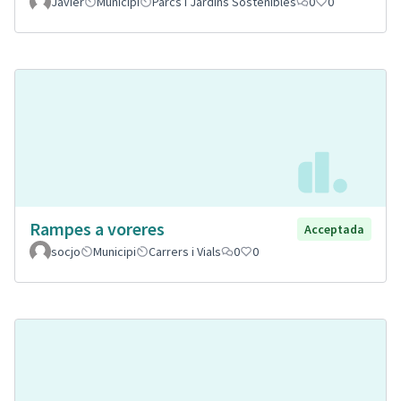
Javier
Municipi
Parcs i Jardins Sostenibles
0
0
Rampes a voreres
Acceptada
socjo
Municipi
Carrers i Vials
0
0