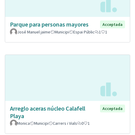
Parque para personas mayores
Acceptada
José Manuel jaime
Municipi
Espai Públic
1
1
Arreglo aceras núcleo Calafell
Acceptada
Playa
Monica
Municipi
Carrers i Vials
0
1