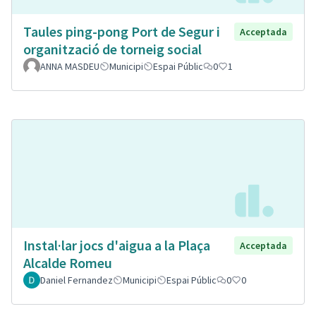
Taules ping-pong Port de Segur i
Acceptada
organització de torneig social
ANNA MASDEU
Municipi
Espai Públic
0
1
Instal·lar jocs d'aigua a la Plaça
Acceptada
Alcalde Romeu
Daniel Fernandez
Municipi
Espai Públic
0
0