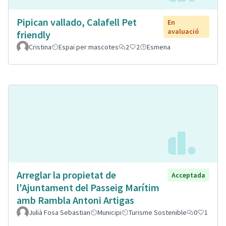
Pipican vallado, Calafell Pet
En
avaluació
friendly
Cristina
Espai per mascotes
2
2
Esmena
Arreglar la propietat de
Acceptada
l'Ajuntament del Passeig Marítim
amb Rambla Antoni Artigas
Julià Fosa Sebastian
Municipi
Turisme Sostenible
0
1