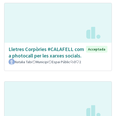
Lletres Corpòries #CALAFELL com
Acceptada
a photocall per les xarxes socials.
Natalia Tabi
Municipi
Espai Públic
0
2