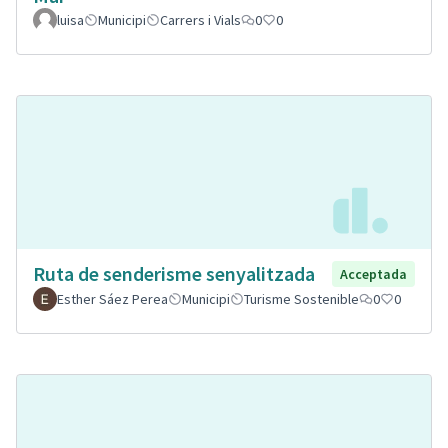
luisa
Municipi
Carrers i Vials
0
0
Ruta de senderisme senyalitzada
Acceptada
Esther Sáez Perea
Municipi
Turisme Sostenible
0
0