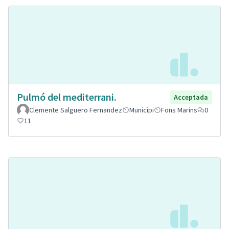
Pulmó del mediterrani.
Acceptada
Clemente Salguero Fernandez
Municipi
Fons Marins
0
11