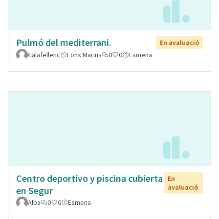
Pulmó del mediterrani.
En avaluació
Calafellenc
Fons Marins
0
0
Esmena
Centro deportivo y piscina cubierta
En
avaluació
en Segur
Alba
0
0
Esmena