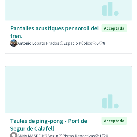
Pantalles acustiques per soroll del
Acceptada
tren.
Antonio Lobato Prados
Espacio Público
5
8
Taules de ping-pong - Port de
Acceptada
Segur de Calafell
ANNA MASDEU
Segur
Pistas Deportivas
1
0