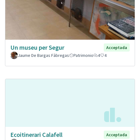
Un museu per Segur
Acceptada
Jaume De Bargas Fàbregas
Patrimonio
4
4
Ecoitinerari Calafell
Acceptada