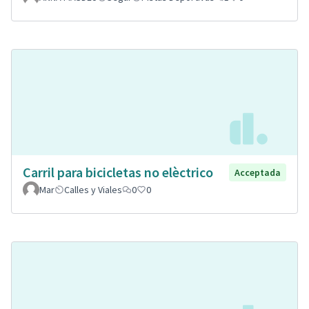
Carril para bicicletas no elèctrico
Acceptada
Mar
Calles y Viales
0
0