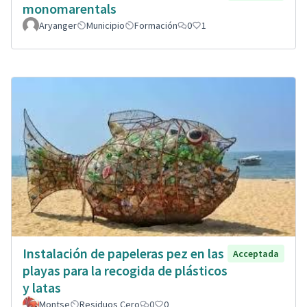
monomarentals
Aryanger
Municipio
Formación
0
1
Instalación de papeleras pez en las
Acceptada
playas para la recogida de plásticos
y latas
Montse
Residuos Cero
0
0