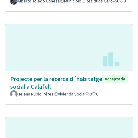
Alberto Toledo Conesa
Municipio
Residuos Cero
0
0
Projecte per la recerca d´habitatge
Acceptada
social a Calafell
Helena Rubio Pérez
Vivienda Social
0
0