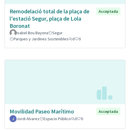
Remodelació total de la plaça de
Acceptada
l'estació Segur, plaça de Lola
Boronat
Isabel Bou Bayona
Segur
Parques y Jardines Sostenibles
0
0
Movilidad Paseo Marítimo
Acceptada
Jordi Alvarez
Espacio Público
0
0