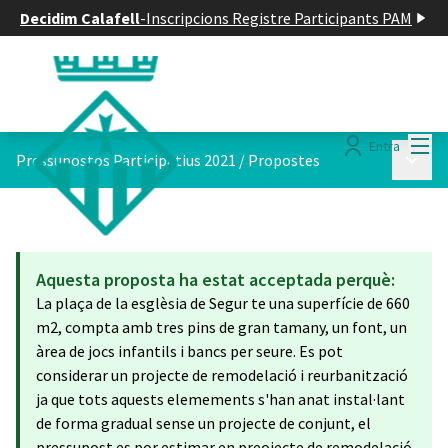
Decidim Calafell
-
Inscripcions Registre Participants PAM
Menú
Entra
Menú p
Pressupostos Participatius 2021
/
Propostes
Aquesta proposta ha estat acceptada perquè:
La plaça de la esglèsia de Segur te una superfície de 660
m2, compta amb tres pins de gran tamany, un font, un
àrea de jocs infantils i bancs per seure. Es pot
considerar un projecte de remodelació i reurbanització
ja que tots aquests elemements s'han anat instal·lant
de forma gradual sense un projecte de conjunt, el
pressupost es por estimar en preojecte de remodelació