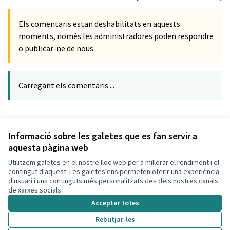
Els comentaris estan deshabilitats en aquests
moments, només les administradores poden respondre
o publicar-ne de nous.
Carregant els comentaris ...
Referència: CLF-PROP-2020-08-246
Verifica l'empremta digital
Informació sobre les galetes que es fan servir a
aquesta pàgina web
Utilitzem galetes en el nostre lloc web per a millorar el rendiment i el
Termes i condicions d'ús
contingut d'aquest. Les galetes ens permeten oferir una experiència
Configuració de les galetes
d'usuari i uns continguts més personalitzats des dels nostres canals
Decidim Calafell a X
Decidim Calafell a Facebook
Decidim Calafell a YouTube
Decidim Calafell a GitHub
de xarxes socials.
(Enllaç extern)
(Enllaç extern)
(Enllaç extern)
(Enllaç extern)
Acceptar totes
Rebutjar-les