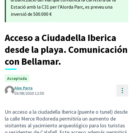
Estació amb la C31 per l'Alorda Parc, es preveu una
inversió de 500.000 €
Acceso a Ciudadella Iberica
desde la playa. Comunicación
con Bellamar.
Acceptada
Alex Parra
Cont
03/08/2020 12:50
Un acceso a la ciudadella Iberica (puente o tunel) desde
la calle Merce Rodoreda permitiría un aumento de
visitantes al yacimiento arqueológico para los turistas
o residentes de Calafell. Este acceso además permitirá