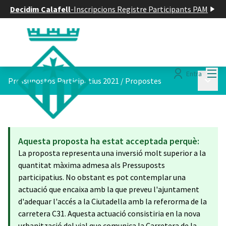
Decidim Calafell
-
Inscripcions Registre Participants PAM
Menú
Entra
Menú p
Pressupostos Participatius 2021
/
Propostes
Aquesta proposta ha estat acceptada perquè:
La proposta representa una inversió molt superior a la
quantitat màxima admesa als Pressuposts
participatius. No obstant es pot contemplar una
actuació que encaixa amb la que preveu l'ajuntament
d'adequar l'accés a la Ciutadella amb la referorma de la
carretera C31. Aquesta actuació consistiria en la nova
urbanització del vial que comunica la Carretera de la