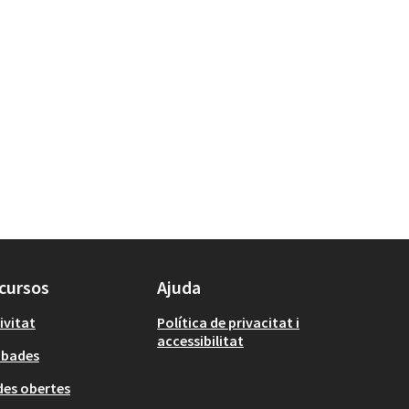
cursos
Ajuda
ivitat
Política de privacitat i
accessibilitat
obades
es obertes