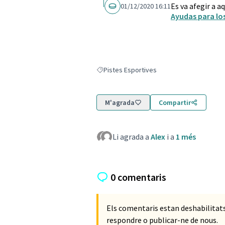
Es va afegir a a
01/12/2020 16:11
Ayudas para lo
Pistes Esportives
Resultats en filtrar per: Pistes Esportives
M'agrada
Compartir
Li agrada a
Alex
i a
1 més
0 comentaris
Els comentaris estan deshabilita
respondre o publicar-ne de nous.