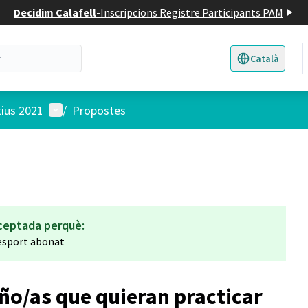
Decidim Calafell
-
Inscripcions Registre Participants PAM
Català
Triar la llengua
E
Menú d'usuari
tius 2021
/
Propostes
ceptada perquè:
'esport abonat
ño/as que quieran practicar