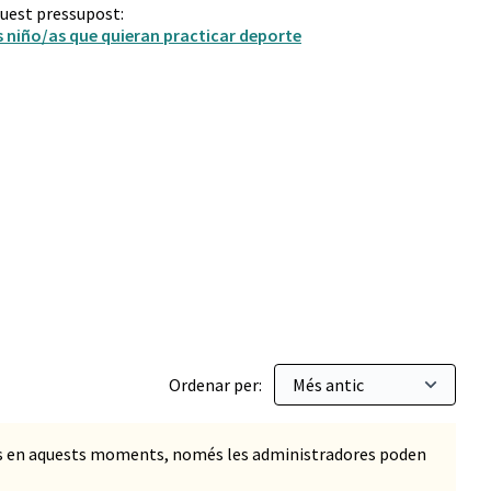
quest pressupost:
s niño/as que quieran practicar deporte
Ordenar per:
ts en aquests moments, només les administradores poden