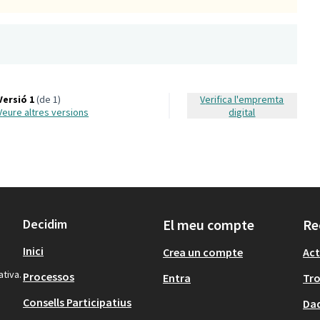
Versió 1
(de 1)
Verifica l'empremta
veure altres versions
digital
Decidim
El meu compte
Re
Inici
Crea un compte
Act
ativa.
Processos
Entra
Tr
Consells Participatius
Dad