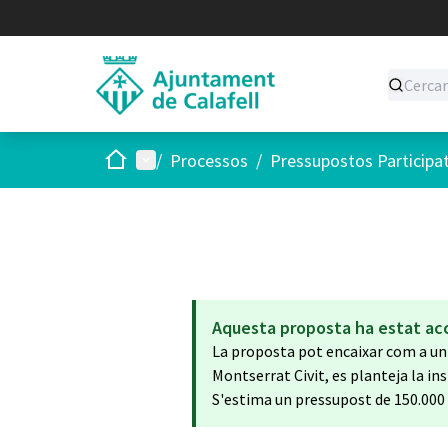
Inici
Menú principal
/
Processos
/
Pressupostos Participa
Aquesta proposta ha estat ac
La proposta pot encaixar com a un e
Montserrat Civit, es planteja la in
S'estima un pressupost de 150.000