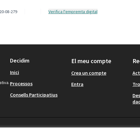
20-08-279
Verifica l'empremta digital
Decidim
El meu compte
Re
Inici
Crea un compte
Act
ativa.
Processos
Entra
Tr
Consells Participatius
Des
dad