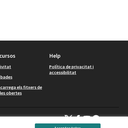
cursos
Help
ivitat
Política de privacitat i
accessibilitat
obades
carrega els fitxers de
es obertes
Decidim Calafell a X
Decidim Calafell a Facebook
Decidim Calafell a YouTube
Decidim Calafell a Gi
(Enllaç extern)
(Enllaç extern)
(Enllaç extern)
(Enllaç extern)