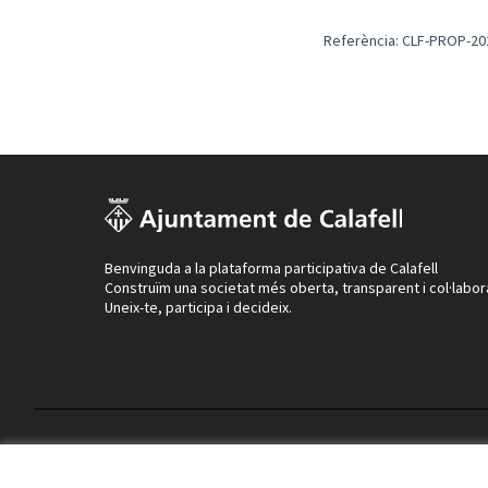
Referència: CLF-PROP-20
Benvinguda a la plataforma participativa de Calafell
Construïm una societat més oberta, transparent i col·labor
Uneix-te, participa i decideix.
Termes i condicions d'ús
Configuració de les galetes