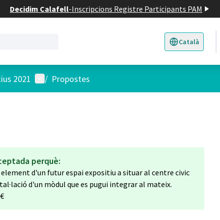
Decidim Calafell
-
Inscripcions Registre Participants PAM
Català
Triar la llengua
E
Menú d'usuari
tius 2021
/
Propostes
ceptada perquè:
lement d'un futur espai expositiu a situar al centre civic
stal·lació d'un mòdul que es pugui integrar al mateix.
 €