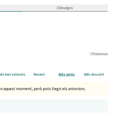
(Enllaç extern)
Imatges
Patrimoni
Resultats al filtr
és ben valorats
Recent
Més antic
Més discutit
n aquest moment, però pots llegir els anteriors.