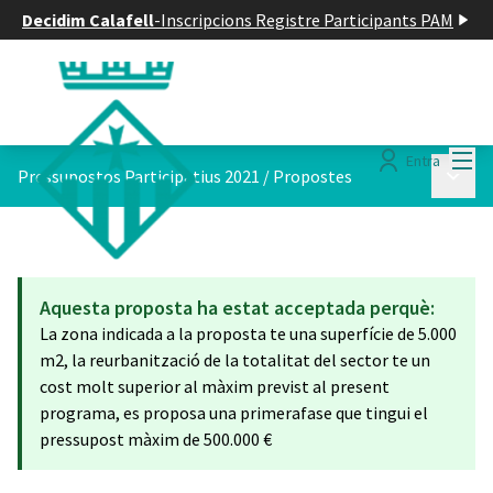
Decidim Calafell
-
Inscripcions Registre Participants PAM
Menú
Entra
Menú p
Pressupostos Participatius 2021
/
Propostes
Aquesta proposta ha estat acceptada perquè:
La zona indicada a la proposta te una superfície de 5.000
m2, la reurbanització de la totalitat del sector te un
cost molt superior al màxim previst al present
programa, es proposa una primerafase que tingui el
pressupost màxim de 500.000 €