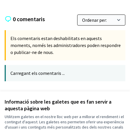
0 comentaris
Els comentaris estan deshabilitats en aquests
moments, només les administradores poden respondre
o publicar-ne de nous.
Carregant els comentaris ...
Referència: CLF-PROP-2020-08-259
Verifica l'empremta digital
Informació sobre les galetes que es fan servir a
aquesta pàgina web
Utilitzem galetes en el nostre lloc web per a millorar el rendiment i el
Termes i condicions d'ús
contingut d'aquest. Les galetes ens permeten oferir una experiència
Configuració de les galetes
d'usuari i uns continguts més personalitzats des dels nostres canals
Decidim Calafell a X
Decidim Calafell a Facebook
Decidim Calafell a YouTube
Decidim Calafell a GitHub