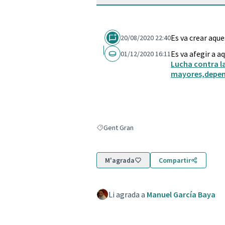
Es va crear aqu
20/08/2020 22:40
Es va afegir a a
01/12/2020 16:11
Lucha contra l
mayores,depen
Gent Gran
Resultats en filtrar per: Gent Gran
M'agrada
Compartir
Li agrada a
Manuel García Baya