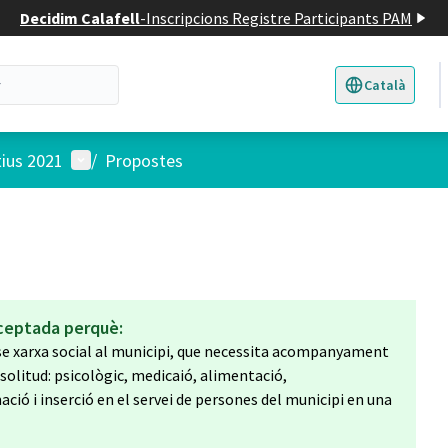
Decidim Calafell
-
Inscripcions Registre Participants PAM
Català
Triar la llengua
E
Menú d'usuari
tius 2021
/
Propostes
ceptada perquè:
nse xarxa social al municipi, que necessita acompanyament
 solitud: psicològic, medicaió, alimentació,
ó i inserció en el servei de persones del municipi en una