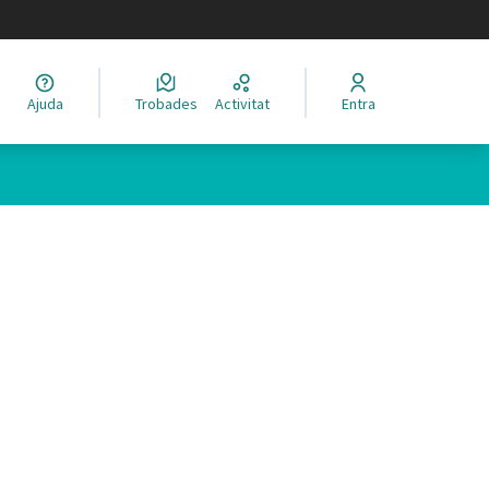
legir el idioma
Ajuda
Trobades
Activitat
Entra