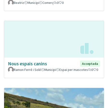
Beatriz
Municipi
Comerç
0
0
Nous espais canins
Acceptada
Ramon Ferré i Solé
Municipi
Espai per mascotes
0
0