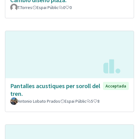
T.Torres
Espai Públic
0
0
Pantalles acustiques per soroll del
Acceptada
tren.
Antonio Lobato Prados
Espai Públic
5
8