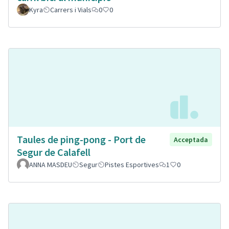
Kyra
Carrers i Vials
0
0
Taules de ping-pong - Port de
Acceptada
Segur de Calafell
ANNA MASDEU
Segur
Pistes Esportives
1
0