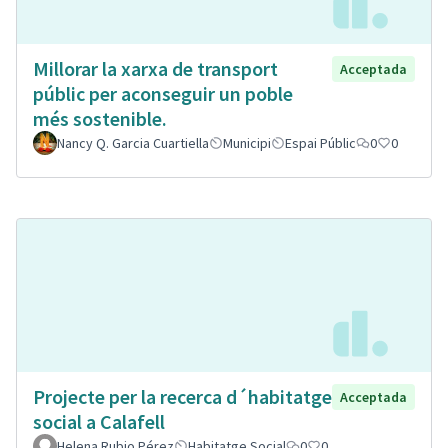
Millorar la xarxa de transport
Acceptada
públic per aconseguir un poble
més sostenible.
Nancy Q. Garcia Cuartiella
Municipi
Espai Públic
0
0
Projecte per la recerca d´habitatge
Acceptada
social a Calafell
Helena Rubio Pérez
Habitatge Social
0
0