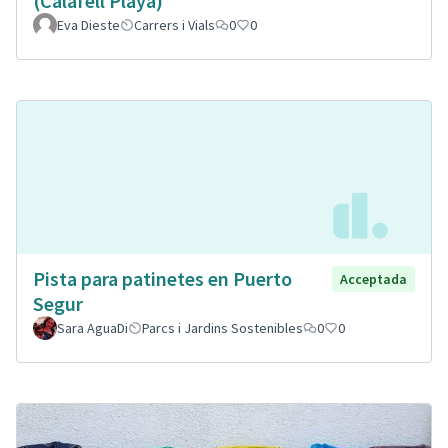
(Calafell Playa)
Eva Dieste
Carrers i Vials
0
0
Pista para patinetes en Puerto
Acceptada
Segur
Sara AguaDi
Parcs i Jardins Sostenibles
0
0