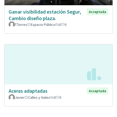
Ganar visibilidad estación Segur,
Acceptada
Cambio diseño plaza.
T.Torres
Espacio Público
0
0
Aceras adaptadas
Acceptada
Javier
Calles y Viales
0
0