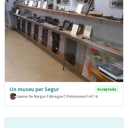
Un museu per Segur
Acceptada
Jaume De Bargas Fàbregas
Patrimonio
4
4