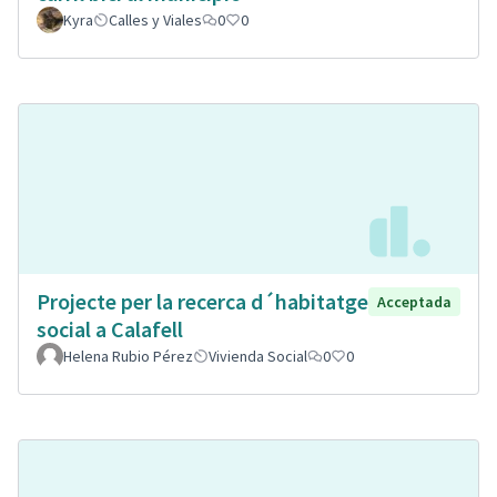
Kyra
Calles y Viales
0
0
Projecte per la recerca d´habitatge
Acceptada
social a Calafell
Helena Rubio Pérez
Vivienda Social
0
0