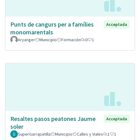
Punts de cangurs per a famílies
Acceptada
monomarentals
Aryanger
Municipio
Formación
0
1
Resaltes pasos peatones Jaume
Acceptada
soler
SuperGarrapatilla
Municipio
Calles y Viales
1
1