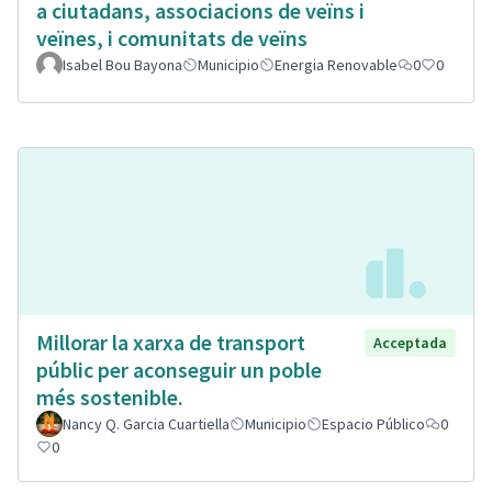
a ciutadans, associacions de veïns i
veïnes, i comunitats de veïns
Isabel Bou Bayona
Municipio
Energia Renovable
0
0
Millorar la xarxa de transport
Acceptada
públic per aconseguir un poble
més sostenible.
Nancy Q. Garcia Cuartiella
Municipio
Espacio Público
0
0