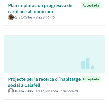
Plan implatacion progresiva de
Acceptada
carril bici al municipio
Kyra
Calles y Viales
0
0
Projecte per la recerca d´habitatge
Acceptada
social a Calafell
Helena Rubio Pérez
Vivienda Social
0
0