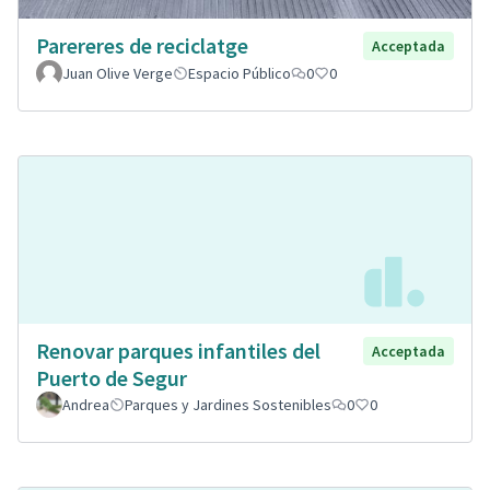
Parereres de reciclatge
Acceptada
Juan Olive Verge
Espacio Público
0
0
Renovar parques infantiles del
Acceptada
Puerto de Segur
Andrea
Parques y Jardines Sostenibles
0
0