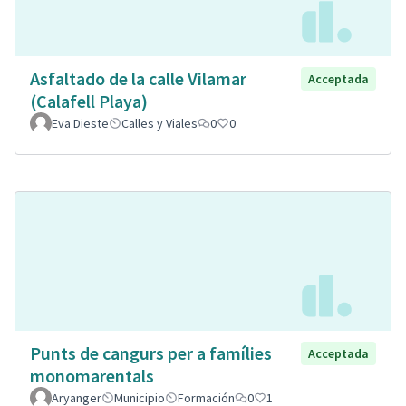
Asfaltado de la calle Vilamar
Acceptada
(Calafell Playa)
Eva Dieste
Calles y Viales
0
0
Punts de cangurs per a famílies
Acceptada
monomarentals
Aryanger
Municipio
Formación
0
1