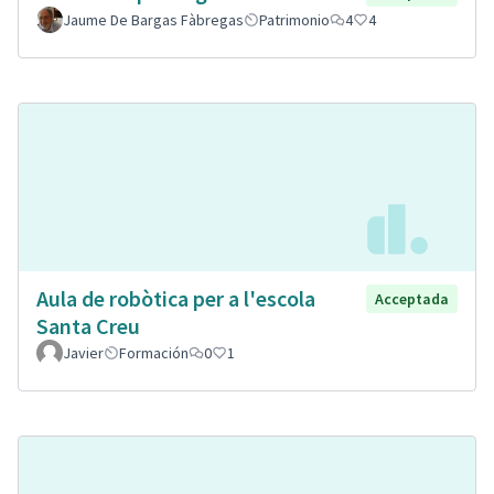
Jaume De Bargas Fàbregas
Patrimonio
4
4
Aula de robòtica per a l'escola
Acceptada
Santa Creu
Javier
Formación
0
1