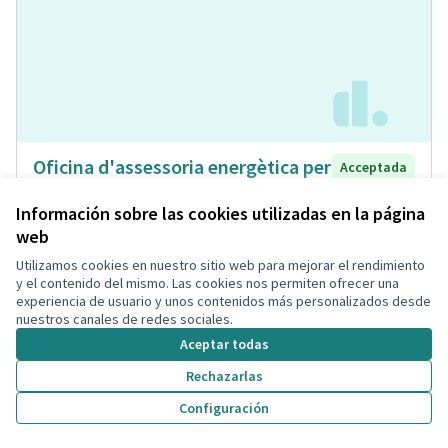
Oficina d'assessoria energètica per
Acceptada
a ciutadans, associacions de veïns i
Información sobre las cookies utilizadas en la página
veïnes, i comunitats de veïns
web
Isabel Bou Bayona
Energia Renovable
0
0
Utilizamos cookies en nuestro sitio web para mejorar el rendimiento
y el contenido del mismo. Las cookies nos permiten ofrecer una
experiencia de usuario y unos contenidos más personalizados desde
nuestros canales de redes sociales.
Aceptar todas
Rechazarlas
Configuración