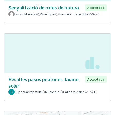
Senyalització de rutes de natura
Acceptada
Ignasi Moreras
Municipio
Turismo Sostenible
0
0
Resaltes pasos peatones Jaume
Acceptada
soler
SuperGarrapatilla
Municipio
Calles y Viales
1
1