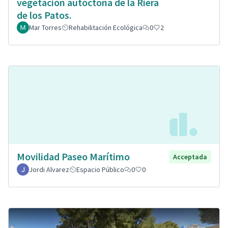
vegetación autóctona de la Riera
de los Patos.
Mar Torres
Rehabilitación Ecológica
0
2
Movilidad Paseo Marítimo
Acceptada
Jordi Alvarez
Espacio Público
0
0