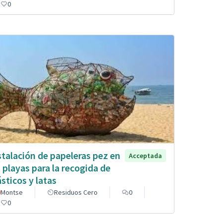
0
stalación de papeleras pez en
Acceptada
s playas para la recogida de
ásticos y latas
Montse
Residuos Cero
0
0