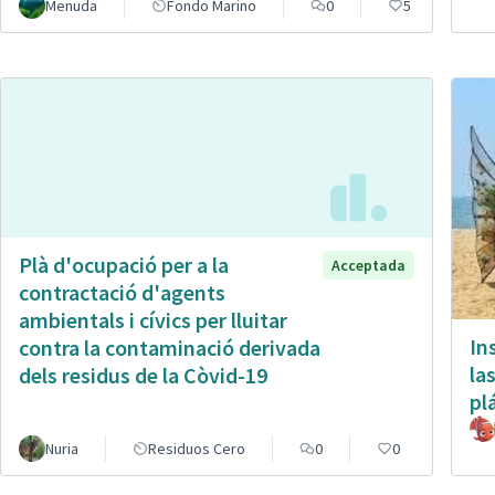
Menuda
Fondo Marino
0
5
Plà d'ocupació per a la
Acceptada
contractació d'agents
ambientals i cívics per lluitar
In
contra la contaminació derivada
la
dels residus de la Còvid-19
pl
Nuria
Residuos Cero
0
0