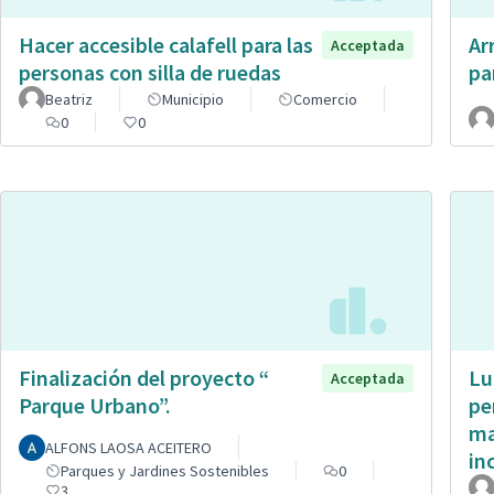
Hacer accesible calafell para las
Ar
Acceptada
personas con silla de ruedas
pa
Beatriz
Municipio
Comercio
0
0
Finalización del proyecto “
Lu
Acceptada
Parque Urbano”.
pe
ma
ALFONS LAOSA ACEITERO
in
Parques y Jardines Sostenibles
0
3