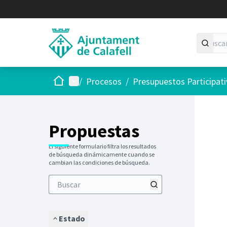
Inicio
Menú principal
/
Procesos
/
Presupuestos Participat
Saltar
El siguie
+
−
Propuestas
El siguiente formulario filtra los resultados
de búsqueda dinámicamente cuando se
cambian las condiciones de búsqueda.
Estado