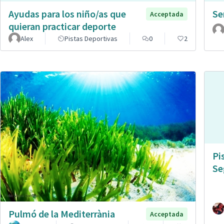
Ayudas para los niño/as que
Se
Acceptada
quieran practicar deporte
Alex
Pistas Deportivas
0
2
Pi
Se
Pulmó de la Mediterrània
Acceptada