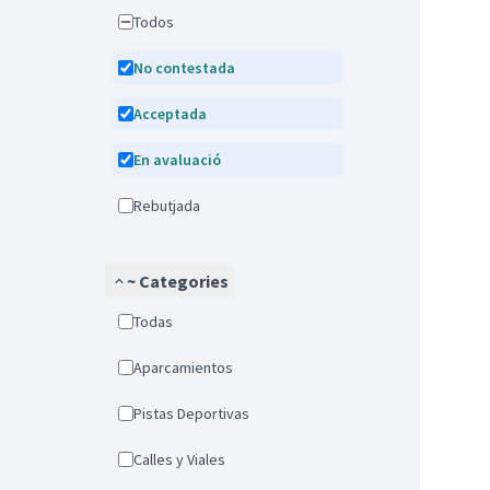
Todos
No contestada
Acceptada
En avaluació
Rebutjada
~ Categories
Todas
Aparcamientos
Pistas Deportivas
Calles y Viales