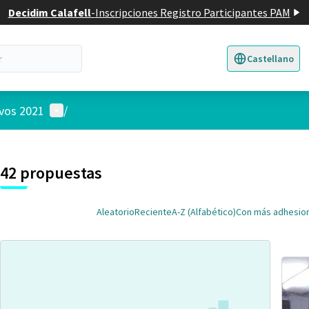
Decidim Calafell
-
Inscripciones Registro Participantes PAM
Castellano
Triar la llengua
E
Menú de usuario
ivos 2021
/
 el mapa
nte elemento es un mapa que presenta los componentes de esta pág
7
42 propuestas
Aleatorio
Reciente
A-Z (Alfabético)
Con más adhesio