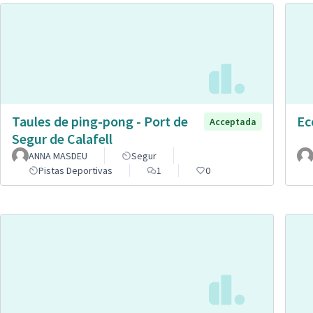
Taules de ping-pong - Port de
Ec
Acceptada
Segur de Calafell
ANNA MASDEU
Segur
Pistas Deportivas
1
0