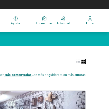
legir el idioma
Ayuda
Encuentros
Actividad
Entra
Leaflet
|
©
HERE maps
ina como puntos en el mapa. El elemento se puede utilizar con un 
nes
Más comentadas
Con más seguidoras
Con más autoras