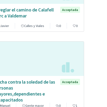
reglar el camino de Calafell
Acceptada
rc a Valdemar
Javier
Calles y Viales
0
0
cha contra la soledad de las
Acceptada
rsonas
yores,dependientes e
capacitados
Manuel
Gente mayor
0
1