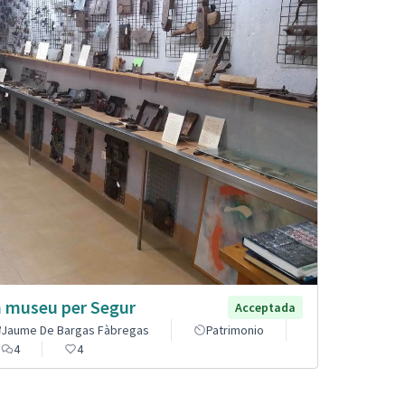
 museu per Segur
Acceptada
Jaume De Bargas Fàbregas
Patrimonio
4
4