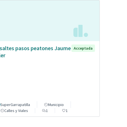
saltes pasos peatones Jaume
Acceptada
ler
SuperGarrapatilla
Municipio
Calles y Viales
1
1