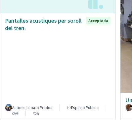
Pantalles acustiques per soroll
Acceptada
del tren.
Un
Antonio Lobato Prados
Espacio Público
5
8