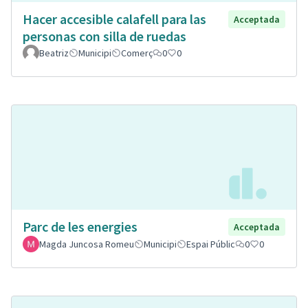
Hacer accesible calafell para las
Acceptada
personas con silla de ruedas
Beatriz
Municipi
Comerç
0
0
Parc de les energies
Acceptada
Magda Juncosa Romeu
Municipi
Espai Públic
0
0