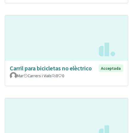
Carril para bicicletas no elèctrico
Acceptada
Mar
Carrers i Vials
0
0