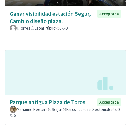
Ganar visibilidad estación Segur,
Acceptada
Cambio diseño plaza.
T.Torres
Espai Públic
0
0
Parque antigua Plaza de Toros
Acceptada
Marianne Peeters
Segur
Parcs i Jardins Sostenibles
0
0