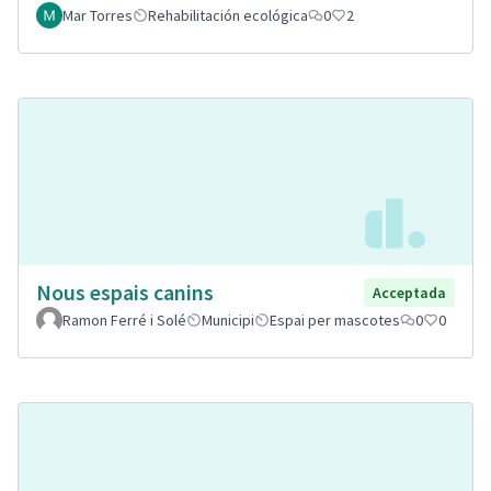
Mar Torres
Rehabilitación ecológica
0
2
Nous espais canins
Acceptada
Ramon Ferré i Solé
Municipi
Espai per mascotes
0
0