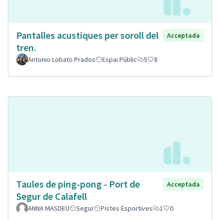
Pantalles acustiques per soroll del
Acceptada
tren.
Antonio Lobato Prados
Espai Públic
5
8
Taules de ping-pong - Port de
Acceptada
Segur de Calafell
ANNA MASDEU
Segur
Pistes Esportives
1
0