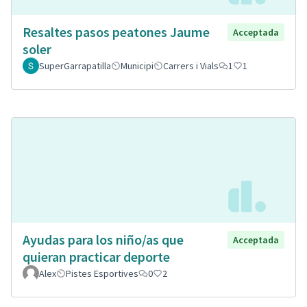
Resaltes pasos peatones Jaume
Acceptada
soler
SuperGarrapatilla
Municipi
Carrers i Vials
1
1
Ayudas para los niño/as que
Acceptada
quieran practicar deporte
Alex
Pistes Esportives
0
2