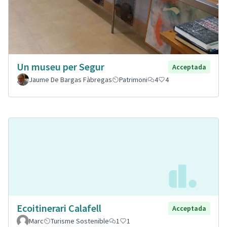
Un museu per Segur
Acceptada
Jaume De Bargas Fàbregas
Patrimoni
4
4
Ecoitinerari Calafell
Acceptada
Marc
Turisme Sostenible
1
1