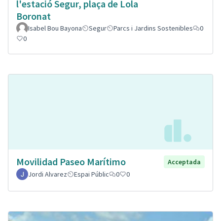
l'estació Segur, plaça de Lola
Boronat
Isabel Bou Bayona
Segur
Parcs i Jardins Sostenibles
0
0
Movilidad Paseo Marítimo
Acceptada
Jordi Alvarez
Espai Públic
0
0