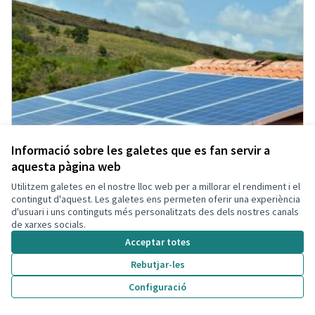
Informació sobre les galetes que es fan servir a
aquesta pàgina web
Utilitzem galetes en el nostre lloc web per a millorar el rendiment i el
contingut d'aquest. Les galetes ens permeten oferir una experiència
d'usuari i uns continguts més personalitzats des dels nostres canals
de xarxes socials.
Acceptar totes
Rebutjar-les
Configuració
Energies Renovables
Acceptada
Participant eliminada
Administrador
Municipi
Energia Renovable
0