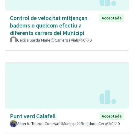
Control de velocitat mitjançan
Acceptada
badems o quelcom efectiu a
diferents carrers del Municipi
Cecilia Sarda Mañe
Carrers i Vials
0
0
Punt verd Calafell
Acceptada
Alberto Toledo Conesa
Municipi
Residuos Cero
0
0