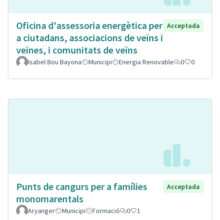
Oficina d'assessoria energètica per
Acceptada
a ciutadans, associacions de veïns i
veïnes, i comunitats de veïns
Isabel Bou Bayona
Municipi
Energia Renovable
0
0
Punts de cangurs per a famílies
Acceptada
monomarentals
Aryanger
Municipi
Formació
0
1