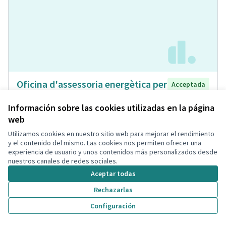
Oficina d'assessoria energètica per
Acceptada
a ciutadans, associacions de veïns i
Información sobre las cookies utilizadas en la página
veïnes, i comunitats de veïns
web
Isabel Bou Bayona
Municipio
Energia Renovable
0
0
Utilizamos cookies en nuestro sitio web para mejorar el rendimiento
y el contenido del mismo. Las cookies nos permiten ofrecer una
experiencia de usuario y unos contenidos más personalizados desde
nuestros canales de redes sociales.
Aceptar todas
Rechazarlas
Configuración