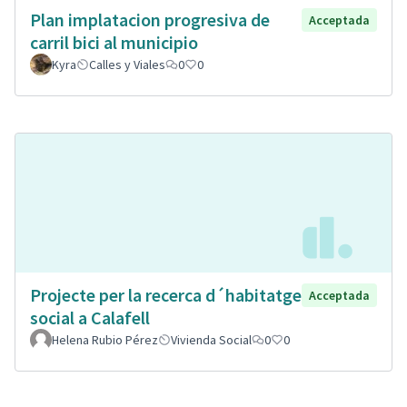
Plan implatacion progresiva de
Acceptada
carril bici al municipio
Kyra
Calles y Viales
0
0
Projecte per la recerca d´habitatge
Acceptada
social a Calafell
Helena Rubio Pérez
Vivienda Social
0
0