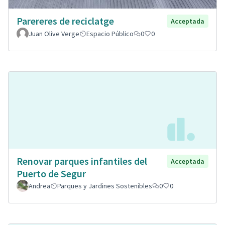
Parereres de reciclatge
Acceptada
Juan Olive Verge
Espacio Público
0
0
Renovar parques infantiles del
Acceptada
Puerto de Segur
Andrea
Parques y Jardines Sostenibles
0
0