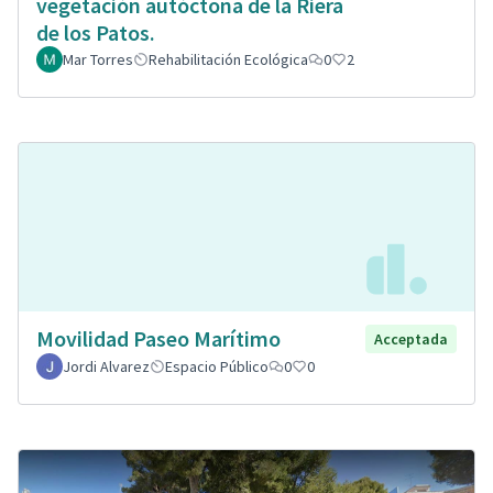
vegetación autóctona de la Riera
de los Patos.
Mar Torres
Rehabilitación Ecológica
0
2
Movilidad Paseo Marítimo
Acceptada
Jordi Alvarez
Espacio Público
0
0