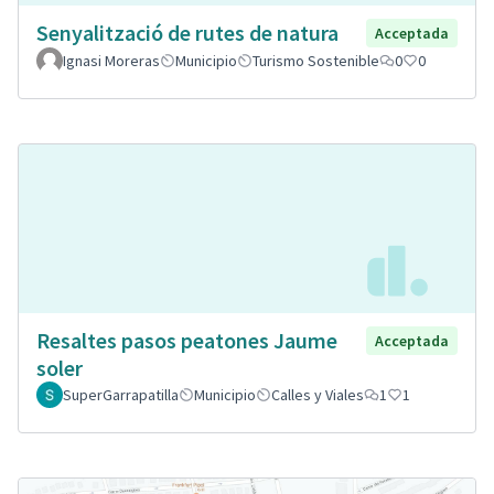
Senyalització de rutes de natura
Acceptada
Ignasi Moreras
Municipio
Turismo Sostenible
0
0
Resaltes pasos peatones Jaume
Acceptada
soler
SuperGarrapatilla
Municipio
Calles y Viales
1
1