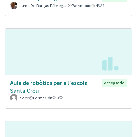
Jaume De Bargas Fàbregas
Patrimonio
4
4
Aula de robòtica per a l'escola
Acceptada
Santa Creu
Javier
Formación
0
1