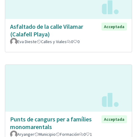
Asfaltado de la calle Vilamar
Acceptada
(Calafell Playa)
Eva Dieste
Calles y Viales
0
0
Punts de cangurs per a famílies
Acceptada
monomarentals
Aryanger
Municipio
Formación
0
1