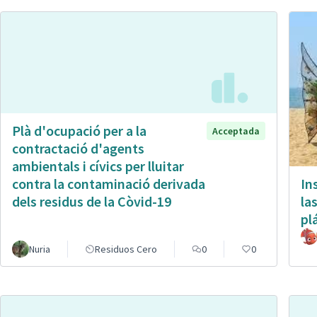
Plà d'ocupació per a la
Acceptada
contractació d'agents
ambientals i cívics per lluitar
In
contra la contaminació derivada
la
dels residus de la Còvid-19
pl
Nuria
Residuos Cero
0
0