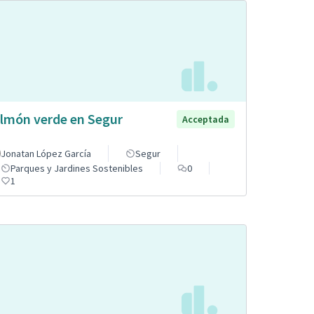
lmón verde en Segur
Acceptada
Jonatan López García
Segur
Parques y Jardines Sostenibles
0
1