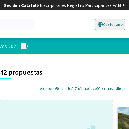
Decidim Calafell
-
Inscripciones Registro Participantes PAM
Castellano
Triar la llengua
E
Menú de usuario
ivos 2021
/
 el mapa
nte elemento es un mapa que presenta los componentes de esta pág
7
42 propuestas
Aleatorio
Reciente
A-Z (Alfabético)
Con más adhesio