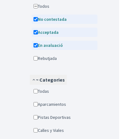
Todos
No contestada
Acceptada
En avaluació
Rebutjada
~ Categories
Todas
Aparcamientos
Pistas Deportivas
Calles y Viales