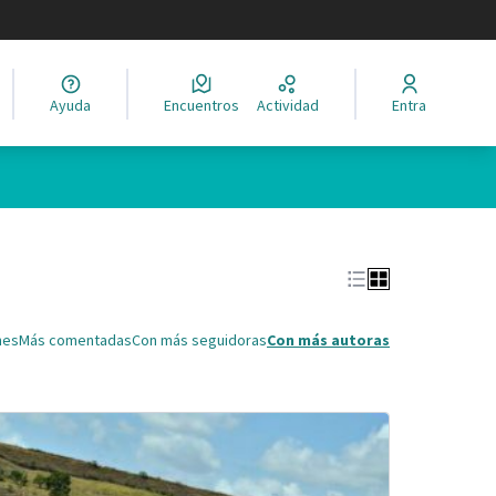
legir el idioma
Ayuda
Encuentros
Actividad
Entra
Leaflet
|
©
HERE maps
ina como puntos en el mapa. El elemento se puede utilizar con un 
nes
Más comentadas
Con más seguidoras
Con más autoras