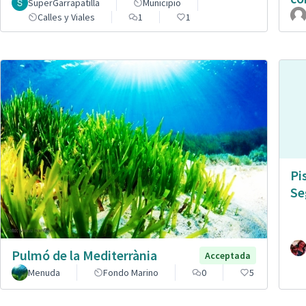
SuperGarrapatilla
Municipio
Calles y Viales
1
1
Pi
Se
Pulmó de la Mediterrània
Acceptada
Menuda
Fondo Marino
0
5