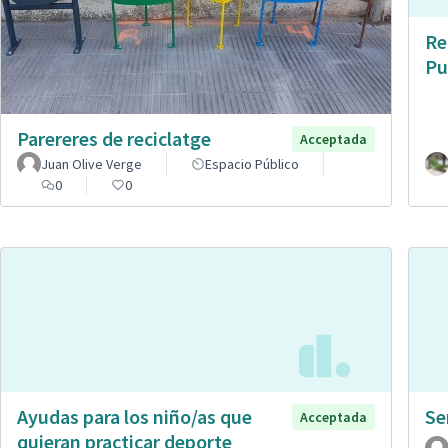
Re
Pu
Parereres de reciclatge
Acceptada
Juan Olive Verge
Espacio Público
0
0
Ayudas para los niño/as que
Se
Acceptada
quieran practicar deporte