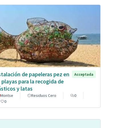
stalación de papeleras pez en
Acceptada
s playas para la recogida de
ásticos y latas
Montse
Residuos Cero
0
0