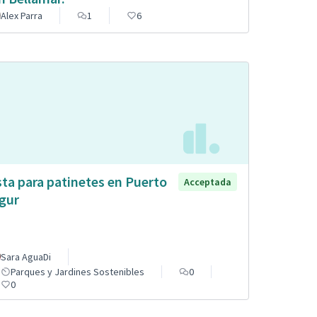
Alex Parra
1
6
sta para patinetes en Puerto
Acceptada
gur
Sara AguaDi
Parques y Jardines Sostenibles
0
0