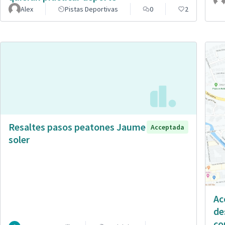
Alex
Pistas Deportivas
0
2
Resaltes pasos peatones Jaume
Acceptada
soler
Ac
de
co