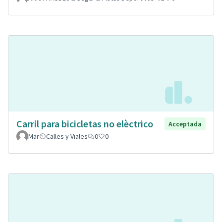
Carril para bicicletas no elèctrico
Acceptada
Mar
Calles y Viales
0
0