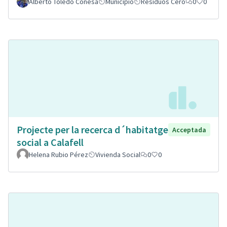
Alberto Toledo Conesa
Municipio
Residuos Cero
0
0
Projecte per la recerca d´habitatge
Acceptada
social a Calafell
Helena Rubio Pérez
Vivienda Social
0
0