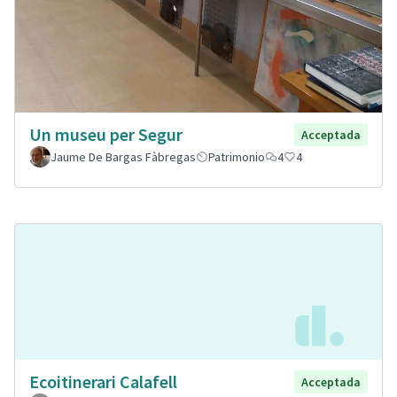
Un museu per Segur
Acceptada
Jaume De Bargas Fàbregas
Patrimonio
4
4
Ecoitinerari Calafell
Acceptada