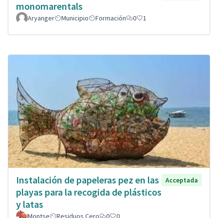
monomarentals
Aryanger
Municipio
Formación
0
1
Instalación de papeleras pez en las
Acceptada
playas para la recogida de plásticos
y latas
Montse
Residuos Cero
0
0