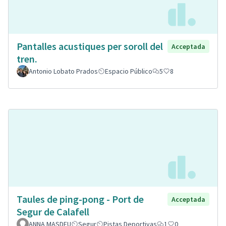
Pantalles acustiques per soroll del
Acceptada
tren.
Antonio Lobato Prados
Espacio Público
5
8
Taules de ping-pong - Port de
Acceptada
Segur de Calafell
ANNA MASDEU
Segur
Pistas Deportivas
1
0