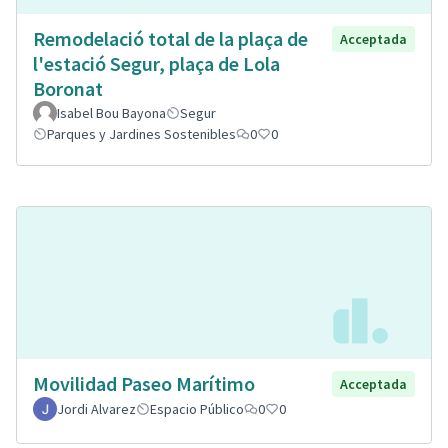
Remodelació total de la plaça de
Acceptada
l'estació Segur, plaça de Lola
Boronat
Isabel Bou Bayona
Segur
Parques y Jardines Sostenibles
0
0
Movilidad Paseo Marítimo
Acceptada
Jordi Alvarez
Espacio Público
0
0