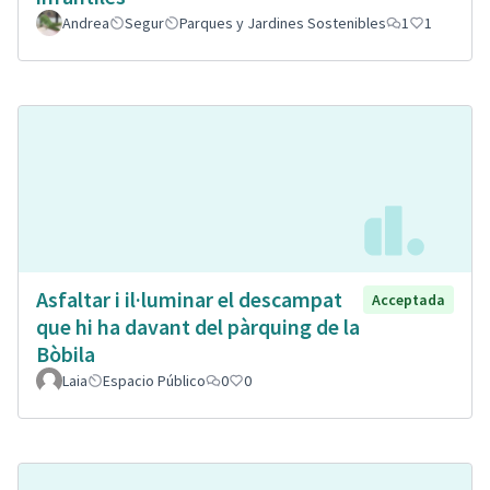
Andrea
Segur
Parques y Jardines Sostenibles
1
1
Asfaltar i il·luminar el descampat
Acceptada
que hi ha davant del pàrquing de la
Bòbila
Laia
Espacio Público
0
0