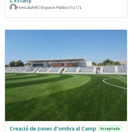
L’Estany.
FemCalafell
Espacio Público
1
1
Creació de zones d'ombra al Camp
Acceptada