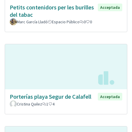
Petits contenidors per les burilles
Acceptada
del tabac
Marc García Lladó
Espacio Público
0
0
Porterías playa Segur de Calafell
Acceptada
Cristina Quilez
1
4