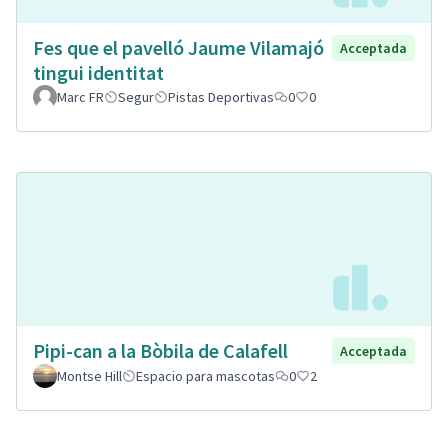
Fes que el pavelló Jaume Vilamajó
Acceptada
tingui identitat
Marc FR
Segur
Pistas Deportivas
0
0
Pipi-can a la Bòbila de Calafell
Acceptada
Montse Hill
Espacio para mascotas
0
2