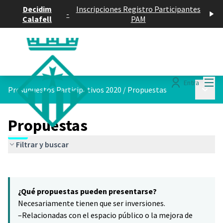
Decidim
Inscripciones Registro Participantes
-
Calafell
PAM
Menú
Entra
Menú p
Presupuestos Participativos 2020
/
Propuestas
Propuestas
Filtrar y buscar
Saltar el mapa
Leaflet
|
©
HERE maps
15
El siguiente elemento es un mapa que presenta los componentes 
+
¿Qué propuestas pueden presentarse?
−
Necesariamente tienen que ser inversiones.
–Relacionadas con el espacio público o la mejora de