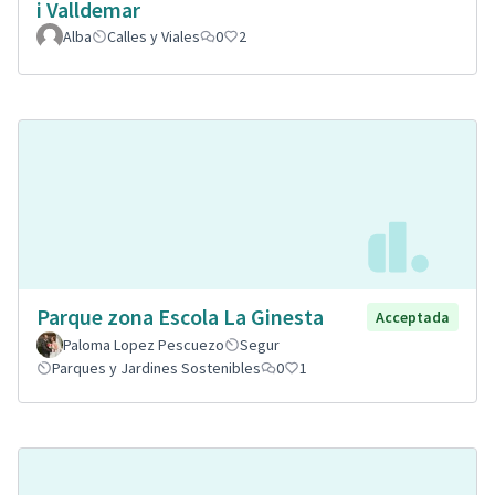
i Valldemar
Alba
Calles y Viales
0
2
Parque zona Escola La Ginesta
Acceptada
Paloma Lopez Pescuezo
Segur
Parques y Jardines Sostenibles
0
1