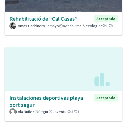
Rehabilitació de “Cal Casas”
Acceptada
Tomàs Cachinero Tamayo
Rehabilitació ecològica
0
0
Instalaciones deportivas playa
Acceptada
port segur
Lola Nuñez
Segur
Joventut
1
1