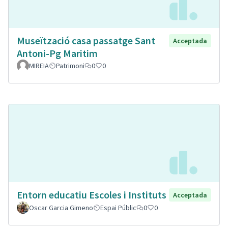
Museïtzació casa passatge Sant
Acceptada
Antoni-Pg Maritim
MIREIA
Patrimoni
0
0
Entorn educatiu Escoles i Instituts
Acceptada
Oscar Garcia Gimeno
Espai Públic
0
0