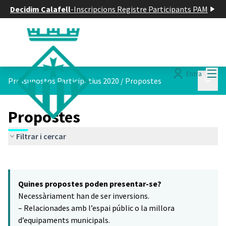
Decidim Calafell
-
Inscripcions Registre Participants PAM
Menú
Entra
Menú p
Pressupostos Participatius 2020
/
Propostes
Propostes
Filtrar i cercar
Saltar el mapa
Leaflet
|
©
HERE maps
7
El següent element és un mapa que presenta els components d'aq
+
Quines propostes poden presentar-se?
−
Necessàriament han de ser inversions.
– Relacionades amb l’espai públic o la millora
d’equipaments municipals.