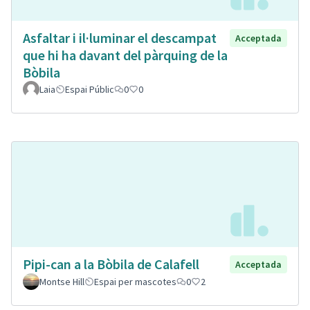
Asfaltar i il·luminar el descampat
Acceptada
que hi ha davant del pàrquing de la
Bòbila
Laia
Espai Públic
0
0
Pipi-can a la Bòbila de Calafell
Acceptada
Montse Hill
Espai per mascotes
0
2