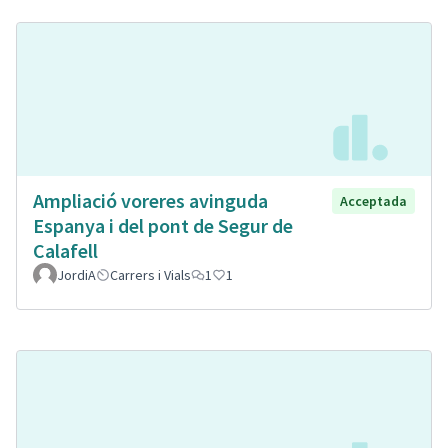
Ampliació voreres avinguda
Acceptada
Espanya i del pont de Segur de
Calafell
JordiA
Carrers i Vials
1
1