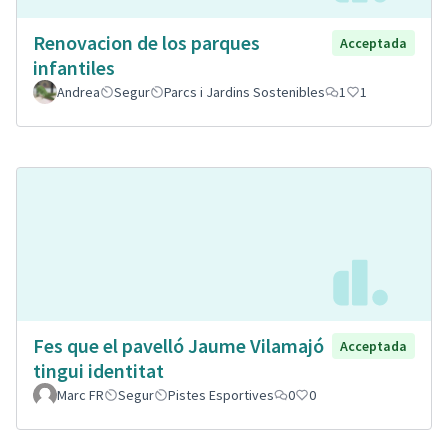
Renovacion de los parques
Acceptada
infantiles
Andrea
Segur
Parcs i Jardins Sostenibles
1
1
Fes que el pavelló Jaume Vilamajó
Acceptada
tingui identitat
Marc FR
Segur
Pistes Esportives
0
0