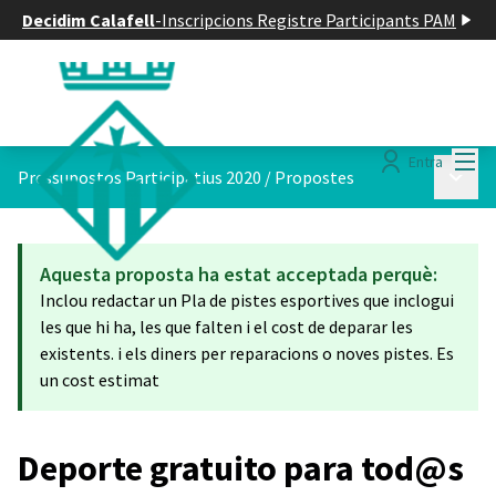
Decidim Calafell
-
Inscripcions Registre Participants PAM
Menú
Entra
Menú p
Pressupostos Participatius 2020
/
Propostes
Aquesta proposta ha estat acceptada perquè:
Inclou redactar un Pla de pistes esportives que inclogui
les que hi ha, les que falten i el cost de deparar les
existents. i els diners per reparacions o noves pistes. Es
un cost estimat
Deporte gratuito para tod@s