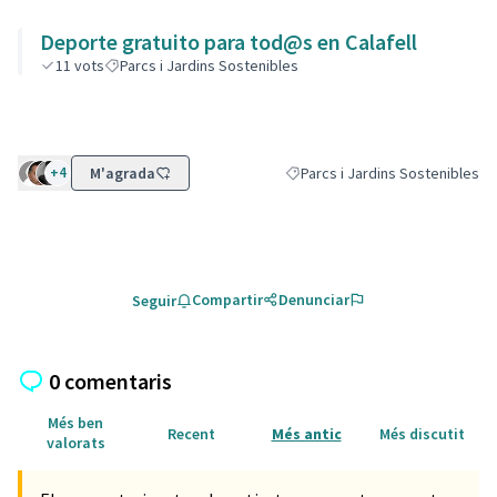
Deporte gratuito para tod@s en Calafell
11
vots
Parcs i Jardins Sostenibles
+4
M'agrada
Parcs i Jardins Sostenibles
Resultats al filtrar per la catego
Compartir
Denunciar
Seguir
0 comentaris
Més ben
Recent
Més antic
Més discutit
valorats