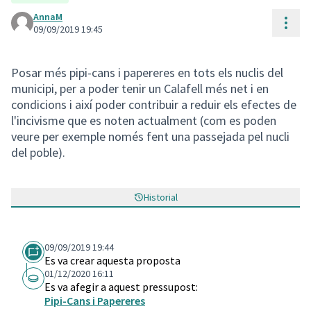
AnnaM
Cont
09/09/2019 19:45
Posar més pipi-cans i papereres en tots els nuclis del
municipi, per a poder tenir un Calafell més net i en
condicions i així poder contribuir a reduir els efectes de
l'incivisme que es noten actualment (com es poden
veure per exemple només fent una passejada pel nucli
del poble).
Historial
09/09/2019 19:44
Es va crear aquesta proposta
01/12/2020 16:11
Es va afegir a aquest pressupost:
Pipi-Cans i Papereres