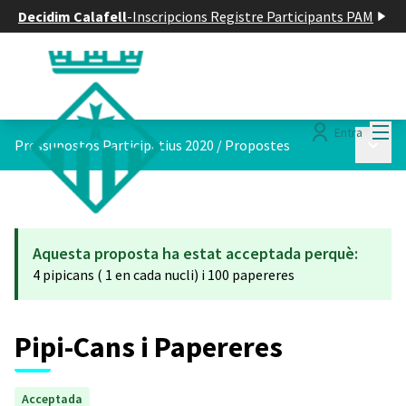
Decidim Calafell
-
Inscripcions Registre Participants PAM
Menú
Entra
Menú p
Pressupostos Participatius 2020
/
Propostes
Aquesta proposta ha estat acceptada perquè:
4 pipicans ( 1 en cada nucli) i 100 papereres
Pipi-Cans i Papereres
Acceptada