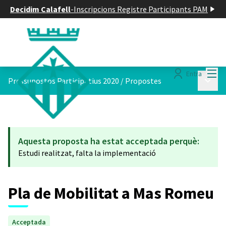
Decidim Calafell
-
Inscripcions Registre Participants PAM
Menú
Entra
Menú p
Pressupostos Participatius 2020
/
Propostes
Aquesta proposta ha estat acceptada perquè:
Estudi realitzat, falta la implementació
Pla de Mobilitat a Mas Romeu
Acceptada