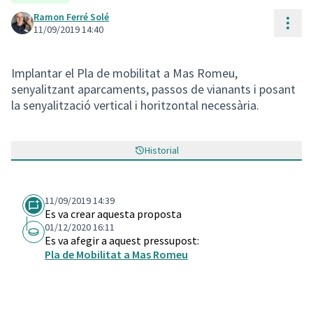
Ramon Ferré Solé
Cont
11/09/2019 14:40
Implantar el Pla de mobilitat a Mas Romeu,
senyalitzant aparcaments, passos de vianants i posant
la senyalització vertical i horitzontal necessària.
Historial
11/09/2019 14:39
Es va crear aquesta proposta
01/12/2020 16:11
Es va afegir a aquest pressupost:
Pla de Mobilitat a Mas Romeu