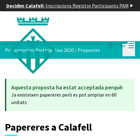
Decidim Calafell
-
Inscripcions Registre Participants PAM
Menú
Entra
Menú p
Pressupostos Participatius 2020
/
Propostes
Aquesta proposta ha estat acceptada perquè:
Ja existeixen papereres però es pot ampliar en 60
unitats
Papereres a Calafell