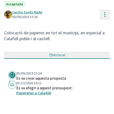
Acceptada
Cecilia Sarda Mañe
Cont
05/09/2019 15:26
Colocació de paperes en tot el municipi, en especial a
Calafell poble i al castell
Historial
05/09/2019 15:24
Es va crear aquesta proposta
01/12/2020 16:11
Es va afegir a aquest pressupost:
Papereres a Calafell