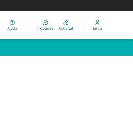
legir el idioma
Ajuda
Trobades
Activitat
Entra