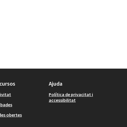
cursos
Ajuda
ivitat
Política de privacitat i
accessibilitat
obades
es obertes