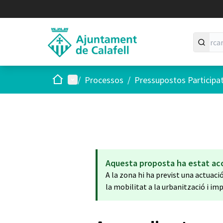
Inici
Menú principal
/
Processos
/
Pressupostos Participa
Aquesta proposta ha estat ac
A la zona hi ha previst una actuac
la mobilitat a la urbanització i i