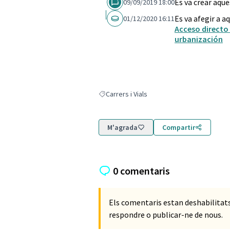
Es va crear aqu
09/09/2019 18:00
Es va afegir a a
01/12/2020 16:11
Acceso directo 
urbanización
Carrers i Vials
Resultats en filtrar per: Carrers i Vials
M'agrada
Compartir
0 comentaris
Els comentaris estan deshabilita
respondre o publicar-ne de nous.