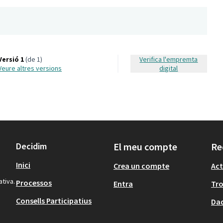
Versió 1
(de 1)
Verifica l'empremta
veure altres versions
digital
Decidim
El meu compte
Re
Inici
Crea un compte
Act
ativa.
Processos
Entra
Tr
Consells Participatius
Dad