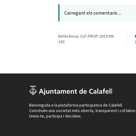
Carregant els comentaris ...
Referència: CLF-PROP-2019-09-
162
Benvinguda a la plataforma participativa de Calafell
Construïm una societat més oberta, transparent i col·labor
Uneix-te, participa i decideix.