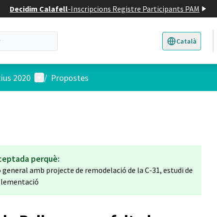
Decidim Calafell
-
Inscripcions Registre Participants PAM
Català
Triar la llengua
E
Menú d'usuari
tius 2020
/
Propostes
ceptada perquè:
ió general amb projecte de remodelació de la C-31, estudi de
mplementació