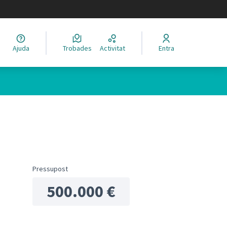
legir el idioma
Ajuda
Trobades
Activitat
Entra
ols de recursos
Pressupost
500.000 €