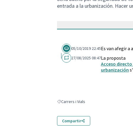
entrada a la urbanización. Hacer u
Es van afegir a
05/10/2019 22:45
La proposta
27/08/2025 08:47
Acceso directo 
urbanización
s'
Carrers i Vials
Resultats en filtrar per: Carrers i Vials
Compartir