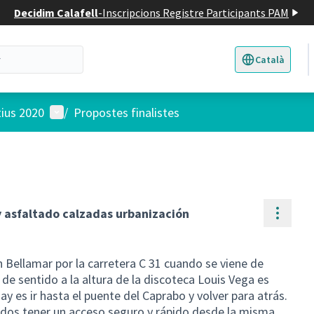
Decidim Calafell
-
Inscripcions Registre Participants PAM
Català
Triar la llengua
E
Menú d'usuari
tius 2020
/
Propostes finalistes
Contr
y asfaltado calzadas urbanización
ón Bellamar por la carretera C 31 cuando se viene de
 de sentido a la altura de la discoteca Louis Vega es
ay es ir hasta el puente del Caprabo y volver para atrás.
odos tener un acceso seguro y rápido desde la misma