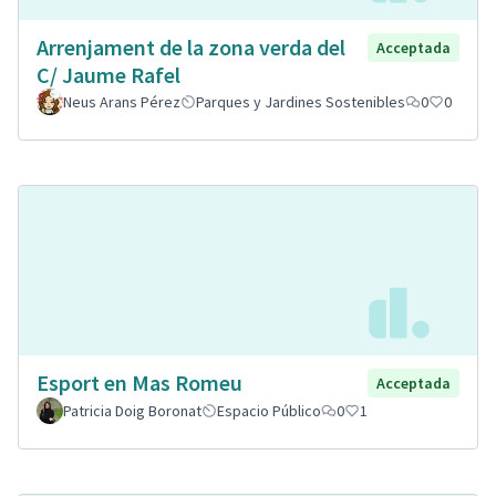
Arrenjament de la zona verda del
Acceptada
C/ Jaume Rafel
Neus Arans Pérez
Parques y Jardines Sostenibles
0
0
Esport en Mas Romeu
Acceptada
Patricia Doig Boronat
Espacio Público
0
1