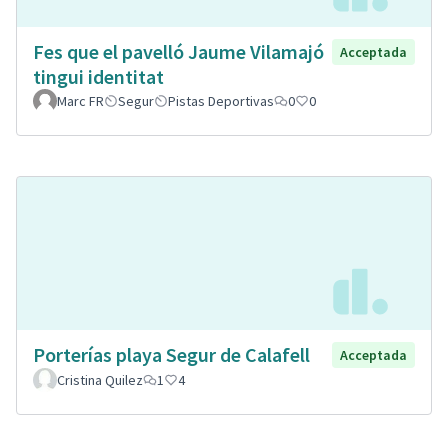
Fes que el pavelló Jaume Vilamajó
Acceptada
tingui identitat
Marc FR
Segur
Pistas Deportivas
0
0
Porterías playa Segur de Calafell
Acceptada
Cristina Quilez
1
4