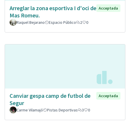
Arreglar la zona esportiva I d'oci de
Acceptada
Mas Romeu.
Raquel Bejarano
Espacio Público
2
0
Canviar gespa camp de futbol de
Acceptada
Segur
Carme Vilamajó
Pistas Deportivas
3
0