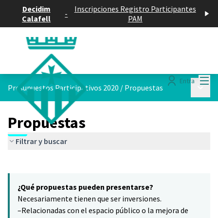
Decidim
Inscripciones Registro Participantes
-
Calafell
PAM
Menú
Entra
Menú p
Presupuestos Participativos 2020
/
Propuestas
Propuestas
Filtrar y buscar
Saltar el mapa
Leaflet
|
©
HERE maps
16
El siguiente elemento es un mapa que presenta los componentes 
+
¿Qué propuestas pueden presentarse?
−
Necesariamente tienen que ser inversiones.
–Relacionadas con el espacio público o la mejora de