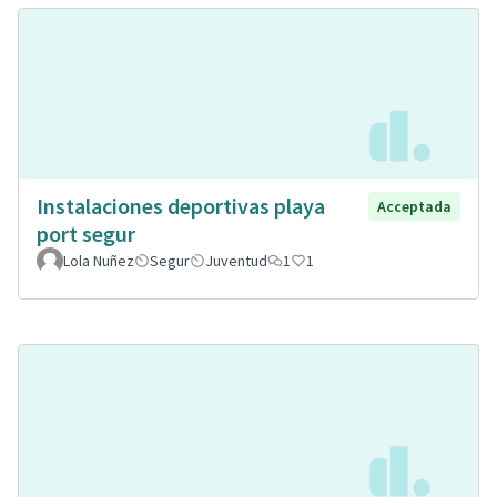
Instalaciones deportivas playa
Acceptada
port segur
Lola Nuñez
Segur
Juventud
1
1