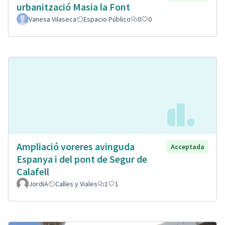
urbanització Masia la Font
Vanesa Vilaseca
Espacio Público
0
0
Ampliació voreres avinguda
Acceptada
Espanya i del pont de Segur de
Calafell
JordiA
Calles y Viales
1
1