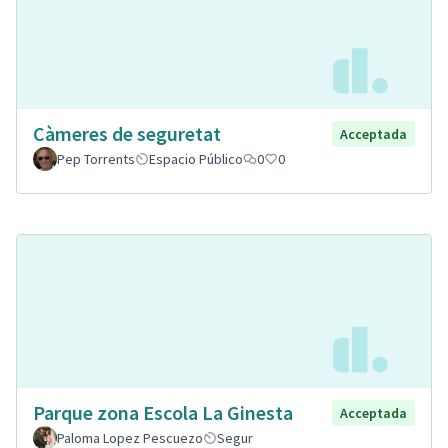
Càmeres de seguretat
Acceptada
Pep Torrents
Espacio Público
0
0
Parque zona Escola La Ginesta
Acceptada
Paloma Lopez Pescuezo
Segur