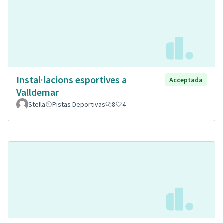
Instal·lacions esportives a
Acceptada
Valldemar
Stella
Pistas Deportivas
8
4