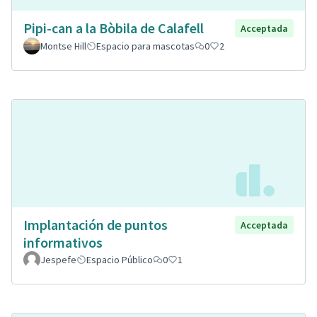
Pipi-can a la Bòbila de Calafell
Acceptada
Montse Hill
Espacio para mascotas
0
2
Implantación de puntos
Acceptada
informativos
Jespefe
Espacio Público
0
1