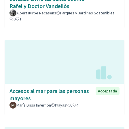
Rafel y Doctor Vandellòs
Albert Iturbe Recasens
Parques y Jardines Sostenibles
0
1
Accesos al mar para las personas
Acceptada
mayores
María Luisa Invernón
Playas
0
4