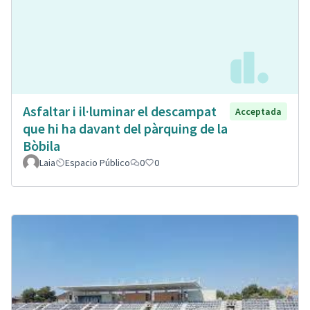
Asfaltar i il·luminar el descampat
Acceptada
que hi ha davant del pàrquing de la
Bòbila
Laia
Espacio Público
0
0