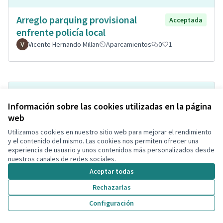
Arreglo parquing provisional
Acceptada
enfrente policía local
Vicente Hernando Millan
Aparcamientos
0
1
Información sobre las cookies utilizadas en la página
web
Utilizamos cookies en nuestro sitio web para mejorar el rendimiento
y el contenido del mismo. Las cookies nos permiten ofrecer una
experiencia de usuario y unos contenidos más personalizados desde
nuestros canales de redes sociales.
Creación de un “Parque Urbano”
Acceptada
Aceptar todas
Mas de la Mel" entre C.Terral de d'
Rechazarlas
alt, Terral de Baix i de l' Est.
Configuración
ASOCIACION DE VECINOS MAS DE LA MEL
Parques y Jardines Sostenibles
3
2