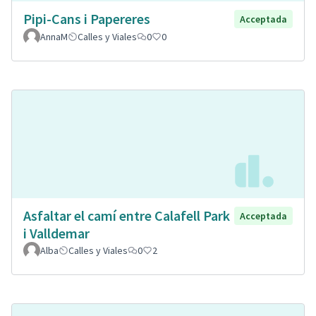
Pipi-Cans i Papereres
Acceptada
AnnaM
Calles y Viales
0
0
Asfaltar el camí entre Calafell Park
Acceptada
i Valldemar
Alba
Calles y Viales
0
2