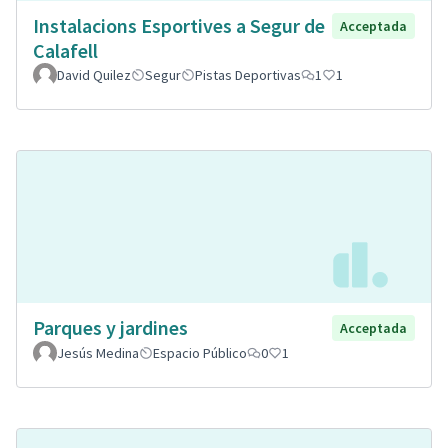
Instalacions Esportives a Segur de
Acceptada
Calafell
David Quilez
Segur
Pistas Deportivas
1
1
Parques y jardines
Acceptada
Jesús Medina
Espacio Público
0
1