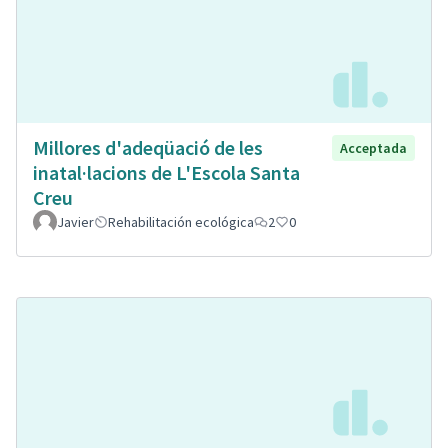
Millores d'adeqüació de les
Acceptada
inatal·lacions de L'Escola Santa
Creu
Javier
Rehabilitación ecológica
2
0