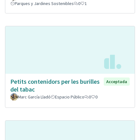
Parques y Jardines Sostenibles
0
1
Petits contenidors per les burilles
Acceptada
del tabac
Marc García Lladó
Espacio Público
0
0