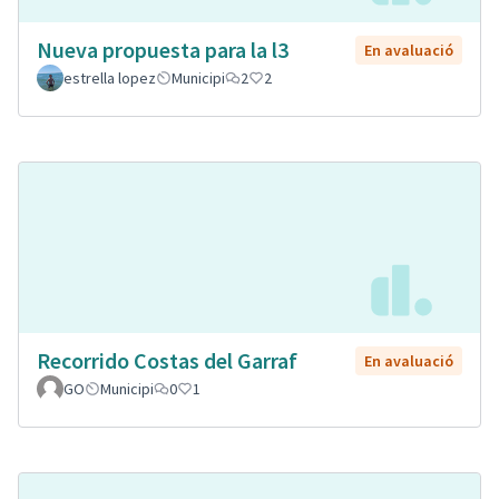
Nueva propuesta para la l3
En avaluació
estrella lopez
Municipi
2
2
Recorrido Costas del Garraf
En avaluació
GO
Municipi
0
1