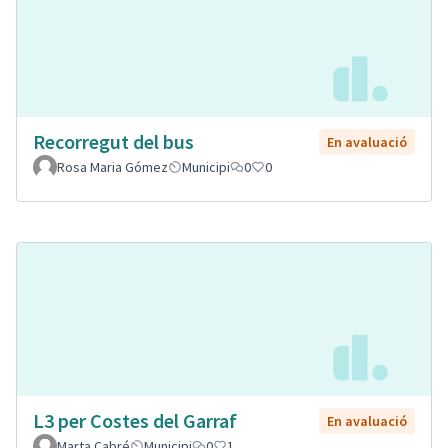
Recorregut del bus
En avaluació
Rosa Maria Gómez
Municipi
0
0
L3 per Costes del Garraf
En avaluació
Marta Cabré
Municipi
0
1