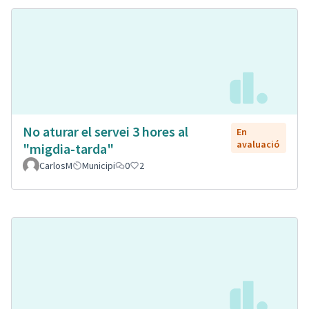
No aturar el servei 3 hores al
En
avaluació
"migdia-tarda"
CarlosM
Municipi
0
2