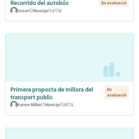
Recorrido del autobús
En avaluació
Susan
Municipi
1
0
Primera proposta de millora del
En
avaluació
transport public
Karme Millán
Municipi
0
1