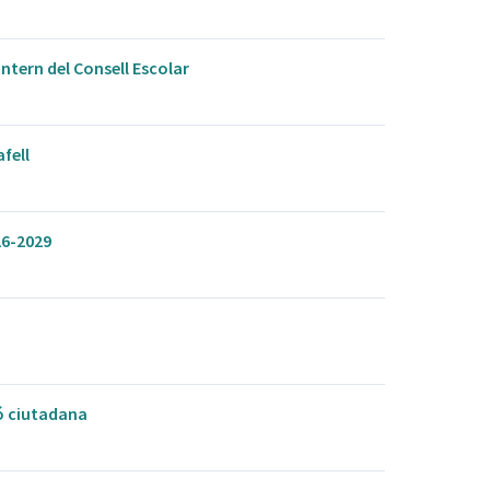
ntern del Consell Escolar
fell
26-2029
ió ciutadana