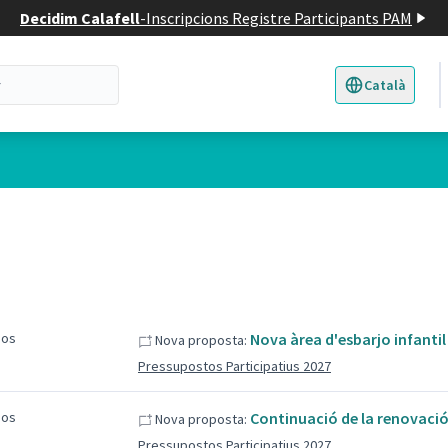
Decidim Calafell
-
Inscripcions Registre Participants PAM
Català
Triar la llengua
E
sos
Nova àrea d'esbarjo infantil
Nova proposta:
Pressupostos Participatius 2027
sos
Continuació de la renovació 
Nova proposta:
Pressupostos Participatius 2027