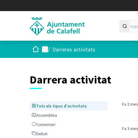
Inici
Menú principal
/
Darreres activitats
Darrera activitat
Fa 2 me
Tots els tipus d'activitats
Tots els tipus d'activitats
Assemblea
Assemblea
Comentari
Comentari
Fa 3 me
Debat
Debat