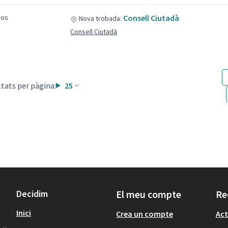
sos
Consell Ciutadà
Nova trobada:
Consell Ciutadà
tats per pàgina:
25
Decidim
El meu compte
Re
Inici
Crea un compte
Act