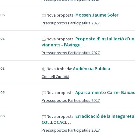
sos
Mossen Jaume Soler
Nova proposta:
Pressupostos Participatius 2027
sos
Proposta d’instal·lació d’un
Nova proposta:
vianants - l’Avingu…
Pressupostos Participatius 2027
sos
Audiència Publica
Nova trobada:
Consell Ciutadà
sos
Aparcamiento Carrer Baixa
Nova proposta:
Pressupostos Participatius 2027
sos
Erradicació de la Insegureta
Nova proposta:
COL.LOCACI…
Pressupostos Participatius 2027