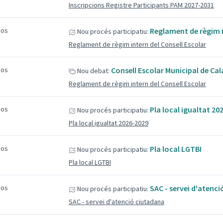
Inscripcions Registre Participants PAM 2027-2031
sos
Reglament de règim i
Nou procés participatiu:
Reglament de règim intern del Consell Escolar
sos
Consell Escolar Municipal de Cala
Nou debat:
Reglament de règim intern del Consell Escolar
sos
Pla local igualtat 20
Nou procés participatiu:
Pla local igualtat 2026-2029
sos
Pla local LGTBI
Nou procés participatiu:
Pla local LGTBI
sos
SAC - servei d'atenc
Nou procés participatiu:
SAC - servei d'atenció ciutadana