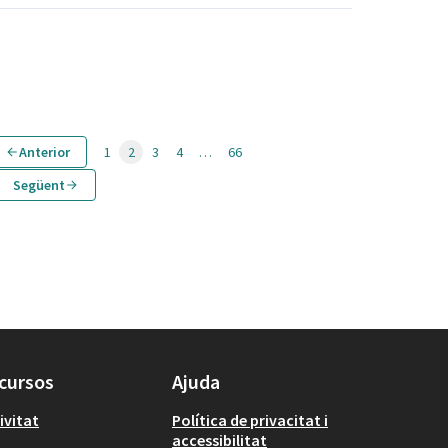
Anterior
1
2
3
4
…
66
Següent
cursos
Ajuda
ivitat
Política de privacitat i
accessibilitat