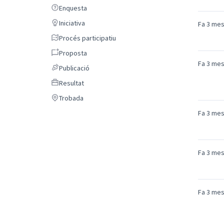
Enquesta
Enquesta
Iniciativa
Iniciativa
Fa 3 me
Procés participatiu
Procés participatiu
Proposta
Proposta
Fa 3 me
Publicació
Publicació
Resultat
Resultat
Trobada
Trobada
Fa 3 me
Fa 3 me
Fa 3 me