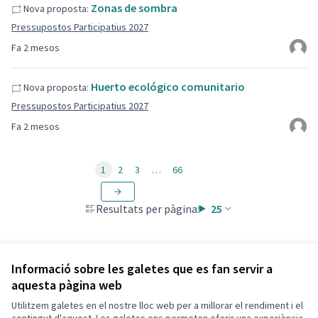
Zonas de sombra
Nova proposta:
Pressupostos Participatius 2027
Fa 2 mesos
Huerto ecológico comunitario
Nova proposta:
Pressupostos Participatius 2027
Fa 2 mesos
1
2
3
…
66
Resultats per pàgina:
25
Informació sobre les galetes que es fan servir a
aquesta pàgina web
Utilitzem galetes en el nostre lloc web per a millorar el rendiment i el
Termes i condicions d'ús