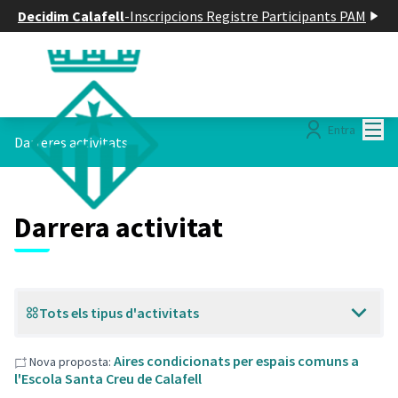
Decidim Calafell
-
Inscripcions Registre Participants PAM
Menú
Entra
Darreres activitats
Darrera activitat
Tots els tipus d'activitats
Aires condicionats per espais comuns a
Nova proposta:
l'Escola Santa Creu de Calafell