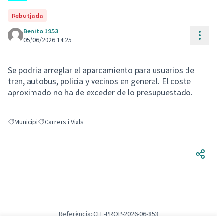
Rebutjada
Benito 1953
Cont
05/06/2026 14:25
Se podria arreglar el aparcamiento para usuarios de
tren, autobus, policia y vecinos en general. El coste
aproximado no ha de exceder de lo presupuestado.
Municipi
Carrers i Vials
Resultats en filtrar per: Municipi
Resultats en filtrar per: Carrers i Vials
Referència: CLF-PROP-2026-06-853