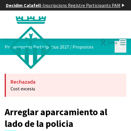
Decidim Calafell
-
Inscripcions Registre Participants PAM
Menú
Entra
Menú p
Pressupostos Participatius 2027
/
Propostes
Rechazada
Cost excesiu
Arreglar aparcamiento al
lado de la policia