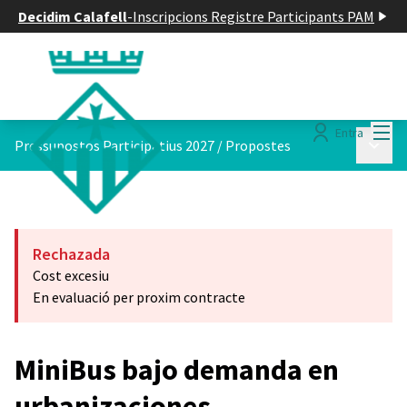
Decidim Calafell
-
Inscripcions Registre Participants PAM
Menú
Entra
Menú p
Pressupostos Participatius 2027
/
Propostes
Rechazada
Cost excesiu
En evaluació per proxim contracte
MiniBus bajo demanda en
urbanizaciones