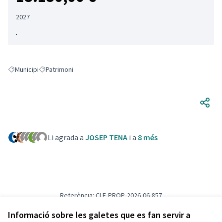
2027
.
Municipi
Patrimoni
Resultats en filtrar per: Municipi
Resultats en filtrar per: Patrimoni
Li agrada a
JOSEP TENA
i a
8 més
Referència: CLF-PROP-2026-06-857
Versió 2
(de 2)
veure altres versions
Verifica l'empremta digital
Informació sobre les galetes que es fan servir a