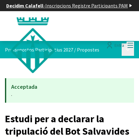
Decidim Calafell
-
Inscripcions Registre Participants PAM
Menú
Entra
Menú p
Pressupostos Participatius 2027
/
Propostes
Acceptada
.
Estudi per a declarar la
tripulació del Bot Salvavides