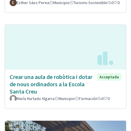
Esther Sáez Perea
Municipio
Turismo Sostenible
0
0
Crear una aula de robòtica i dotar
Acceptada
de nous ordinadors a la Escola
Santa Creu
María Hurtado Algarra
Municipio
Formación
0
0