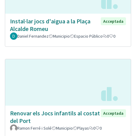
Instal·lar jocs d'aigua a la Plaça
Acceptada
Alcalde Romeu
Daniel Fernandez
Municipio
Espacio Público
0
0
Renovar els Jocs infantils al costat
Acceptada
del Port
Ramon Ferré i Solé
Municipio
Playas
0
0