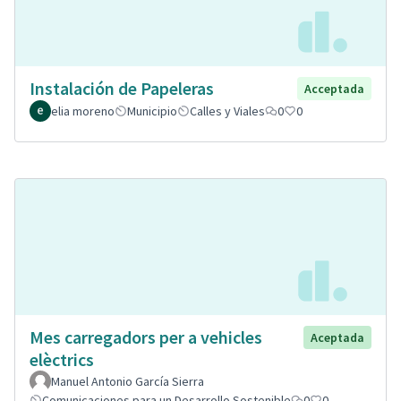
Instalación de Papeleras
Acceptada
elia moreno
Municipio
Calles y Viales
0
0
Mes carregadors per a vehicles
Aceptada
elèctrics
Manuel Antonio García Sierra
Comunicaciones para un Desarrollo Sostenible
0
0