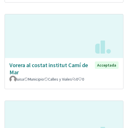
Vorera al costat institut Camí de
Acceptada
Mar
luisa
Municipio
Calles y Viales
0
0