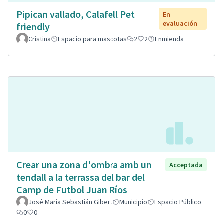
Pipican vallado, Calafell Pet
En
evaluación
friendly
Cristina
Espacio para mascotas
2
2
Enmienda
Crear una zona d'ombra amb un
Acceptada
tendall a la terrassa del bar del
Camp de Futbol Juan Ríos
José María Sebastián Gibert
Municipio
Espacio Público
0
0