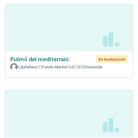
Pulmó del mediterrani.
En evaluación
Calafellenc
Fondo Marino
0
0
Enmienda