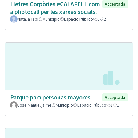
Lletres Corpòries #CALAFELL com
Acceptada
a photocall per les xarxes socials.
Natalia Tabi
Municipio
Espacio Público
0
2
Parque para personas mayores
Acceptada
José Manuel jaime
Municipio
Espacio Público
1
1