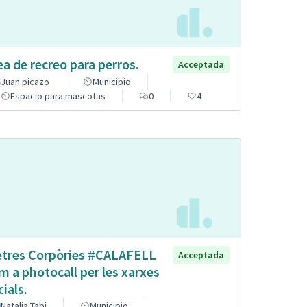
ea de recreo para perros.
Acceptada
Juan picazo
Municipio
Espacio para mascotas
0
4
etres Corpòries #CALAFELL
Acceptada
m a photocall per les xarxes
cials.
Natalia Tabi
Municipio