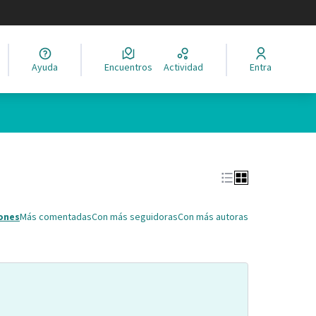
legir el idioma
Ayuda
Encuentros
Actividad
Entra
Leaflet
|
©
HERE maps
ina como puntos en el mapa. El elemento se puede utilizar con un 
ones
Más comentadas
Con más seguidoras
Con más autoras