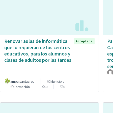
Renovar aulas de informática
Pa
Acceptada
que lo requieran de los centros
Ca
educativos, para los alumnos y
es
clases de adultos por las tardes
tr
sen
ampa santacreu
Municipio
Formación
0
0