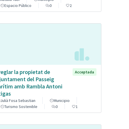
Espacio Público
0
2
reglar la propietat de
Acceptada
Ajuntament del Passeig
rítim amb Rambla Antoni
tigas
Julià Fosa Sebastian
Municipio
Turismo Sostenible
0
1