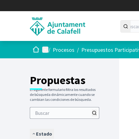
Inicio
Menú principal
/
Procesos
/
Presupuestos Participat
Saltar
El siguie
+
−
Propuestas
El siguiente formulario filtra los resultados
de búsqueda dinámicamente cuando se
cambian las condiciones de búsqueda.
Estado