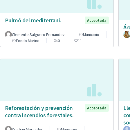
Pulmó del mediterrani.
Acceptada
Ár
Clemente Salguero Fernandez
Municipio
Fondo Marino
0
11
Reforestación y prevención
Ll
Acceptada
contra incendios forestales.
co
so
Cristian Mercader
Municipio