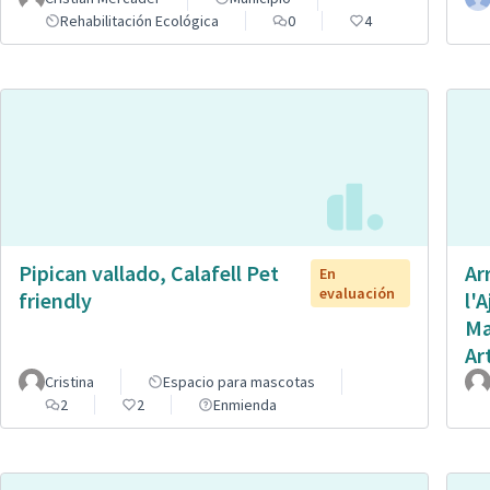
Rehabilitación Ecológica
0
4
Pipican vallado, Calafell Pet
Ar
En
evaluación
friendly
l'
Ma
Ar
Cristina
Espacio para mascotas
2
2
Enmienda