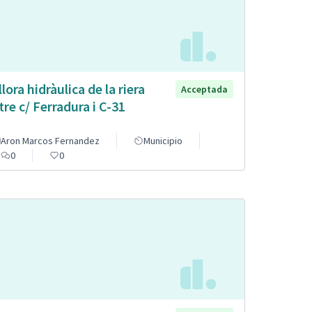
llora hidràulica de la riera
Acceptada
tre c/ Ferradura i C-31
Aron Marcos Fernandez
Municipio
0
0