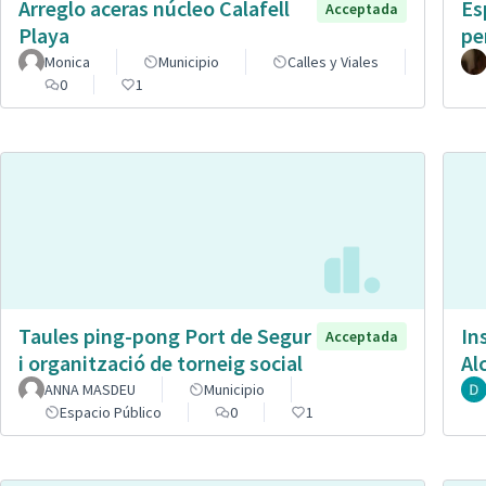
Arreglo aceras núcleo Calafell
Es
Acceptada
Playa
pe
Monica
Municipio
Calles y Viales
0
1
Taules ping-pong Port de Segur
In
Acceptada
i organització de torneig social
Al
ANNA MASDEU
Municipio
Espacio Público
0
1