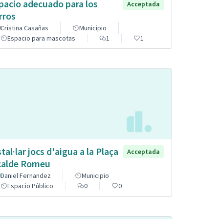
pacio adecuado para los
Acceptada
rros
Cristina Casañas
Municipio
Espacio para mascotas
1
1
stal·lar jocs d'aigua a la Plaça
Acceptada
calde Romeu
Daniel Fernandez
Municipio
Espacio Público
0
0