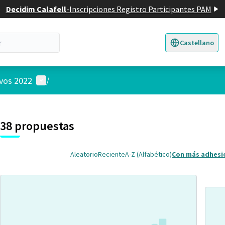
Decidim Calafell
-
Inscripciones Registro Participantes PAM
Castellano
Triar la llengua
E
Menú de usuario
ivos 2022
/
 el mapa
nte elemento es un mapa que presenta los componentes de esta pág
38 propuestas
Aleatorio
Reciente
A-Z (Alfabético)
Con más adhesi