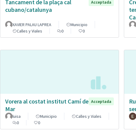
Tancament de la plaça cal
Cr
Acceptada
cubano/catalunya
te
Ca
XAVIER PALAU LAPREA
Municipio
Calles y Viales
0
0
Vorera al costat institut Camí de
Ru
Acceptada
Mar
se
luisa
Municipio
Calles y Viales
0
0