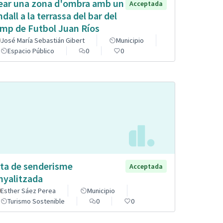
ear una zona d'ombra amb un
Acceptada
ndall a la terrassa del bar del
mp de Futbol Juan Ríos
José María Sebastián Gibert
Municipio
Espacio Público
0
0
ta de senderisme
Acceptada
nyalitzada
Esther Sáez Perea
Municipio
Turismo Sostenible
0
0