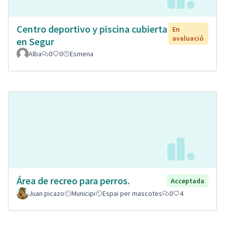
Centro deportivo y piscina cubierta
En
avaluació
en Segur
Alba
0
0
Esmena
Área de recreo para perros.
Acceptada
Juan picazo
Municipi
Espai per mascotes
0
4