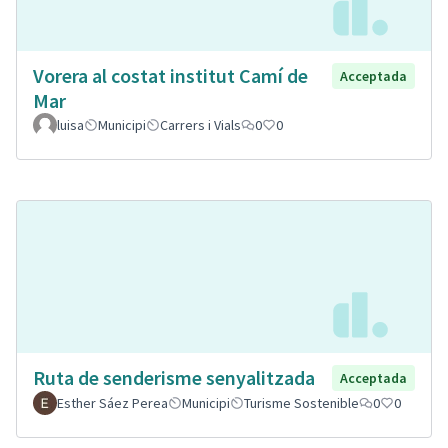
Vorera al costat institut Camí de
Acceptada
Mar
luisa
Municipi
Carrers i Vials
0
0
Ruta de senderisme senyalitzada
Acceptada
Esther Sáez Perea
Municipi
Turisme Sostenible
0
0