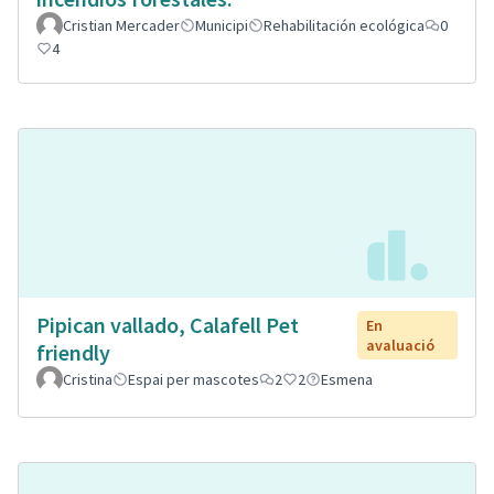
Cristian Mercader
Municipi
Rehabilitación ecológica
0
4
Pipican vallado, Calafell Pet
En
avaluació
friendly
Cristina
Espai per mascotes
2
2
Esmena