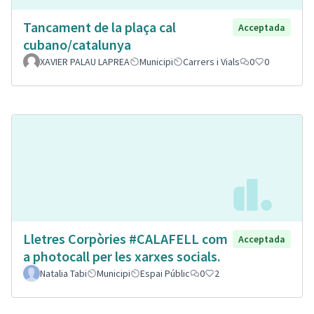
Tancament de la plaça cal
Acceptada
cubano/catalunya
XAVIER PALAU LAPREA
Municipi
Carrers i Vials
0
0
Lletres Corpòries #CALAFELL com
Acceptada
a photocall per les xarxes socials.
Natalia Tabi
Municipi
Espai Públic
0
2