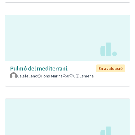
Pulmó del mediterrani.
En avaluació
Calafellenc
Fons Marins
0
0
Esmena