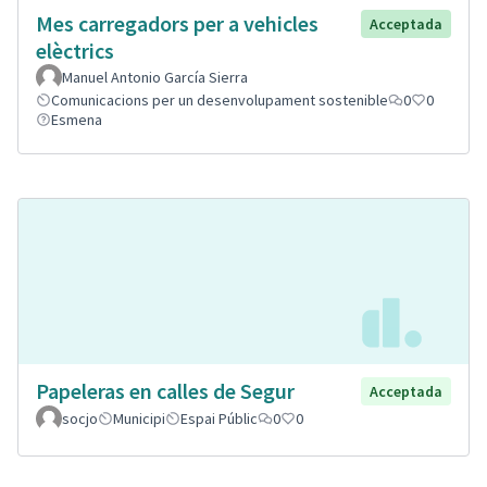
Mes carregadors per a vehicles
Acceptada
elèctrics
Manuel Antonio García Sierra
Comunicacions per un desenvolupament sostenible
0
0
Esmena
Papeleras en calles de Segur
Acceptada
socjo
Municipi
Espai Públic
0
0