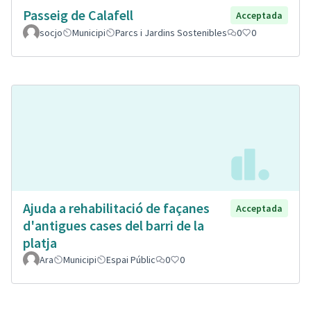
Passeig de Calafell
Acceptada
socjo
Municipi
Parcs i Jardins Sostenibles
0
0
Ajuda a rehabilitació de façanes
Acceptada
d'antigues cases del barri de la
platja
Ara
Municipi
Espai Públic
0
0