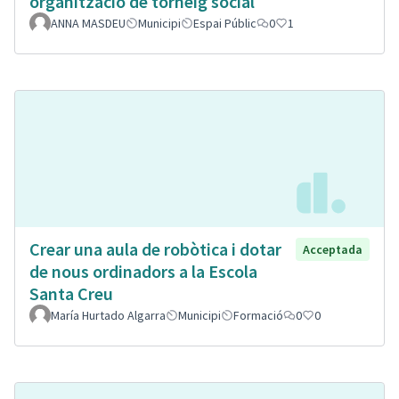
organització de torneig social
ANNA MASDEU
Municipi
Espai Públic
0
1
Crear una aula de robòtica i dotar
Acceptada
de nous ordinadors a la Escola
Santa Creu
María Hurtado Algarra
Municipi
Formació
0
0