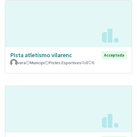
Pista atletismo vilarenc
Acceptada
vera
Municipi
Pistes Esportives
0
0