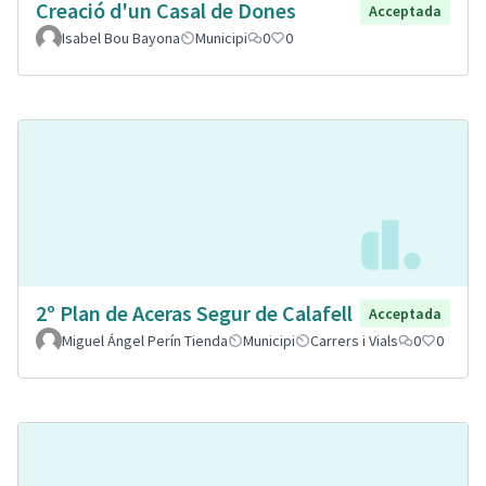
Creació d'un Casal de Dones
Acceptada
Isabel Bou Bayona
Municipi
0
0
2º Plan de Aceras Segur de Calafell
Acceptada
Miguel Ángel Perín Tienda
Municipi
Carrers i Vials
0
0