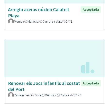
Arreglo aceras núcleo Calafell
Acceptada
Playa
Monica
Municipi
Carrers i Vials
0
1
Renovar els Jocs infantils al costat
Acceptada
del Port
Ramon Ferré i Solé
Municipi
Platges
0
0