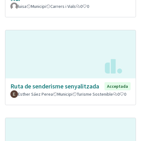
luisa
Municipi
Carrers i Vials
0
0
Ruta de senderisme senyalitzada
Acceptada
Esther Sáez Perea
Municipi
Turisme Sostenible
0
0