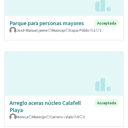
Parque para personas mayores
Acceptada
José Manuel jaime
Municipi
Espai Públic
1
1
Arreglo aceras núcleo Calafell
Acceptada
Playa
Monica
Municipi
Carrers i Vials
0
1