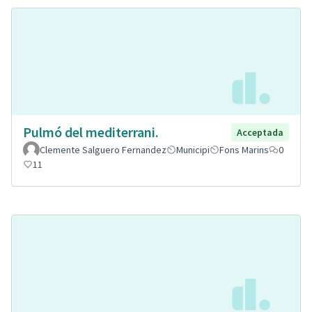
Pulmó del mediterrani.
Acceptada
Clemente Salguero Fernandez
Municipi
Fons Marins
0
11