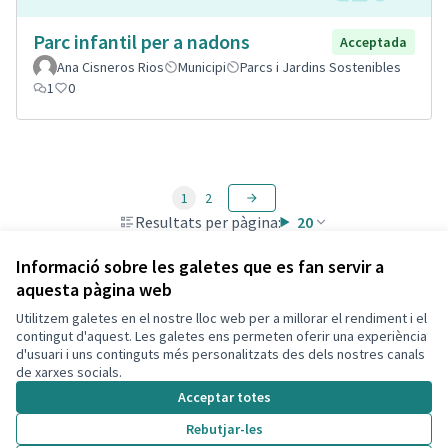
Parc infantil per a nadons
Acceptada
Ana Cisneros Rios
Municipi
Parcs i Jardins Sostenibles
1
0
1
2
Resultats per pàgina:
20
Informació sobre les galetes que es fan servir a
aquesta pàgina web
Utilitzem galetes en el nostre lloc web per a millorar el rendiment i el
Termes i condicions d'ús
contingut d'aquest. Les galetes ens permeten oferir una experiència
Configuració de les galetes
d'usuari i uns continguts més personalitzats des dels nostres canals
Decidim Calafell a X
Decidim Calafell a Facebook
Decidim Calafell a YouTube
Decidim Calafell a GitHub
de xarxes socials.
(Enllaç extern)
(Enllaç extern)
(Enllaç extern)
(Enllaç extern)
Acceptar totes
Rebutjar-les