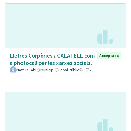
Lletres Corpòries #CALAFELL com
Acceptada
a photocall per les xarxes socials.
Natalia Tabi
Municipi
Espai Públic
0
2