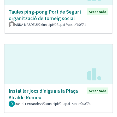
Taules ping-pong Port de Segur i
Acceptada
organització de torneig social
ANNA MASDEU
Municipi
Espai Públic
0
1
Instal·lar jocs d'aigua a la Plaça
Acceptada
Alcalde Romeu
Daniel Fernandez
Municipi
Espai Públic
0
0