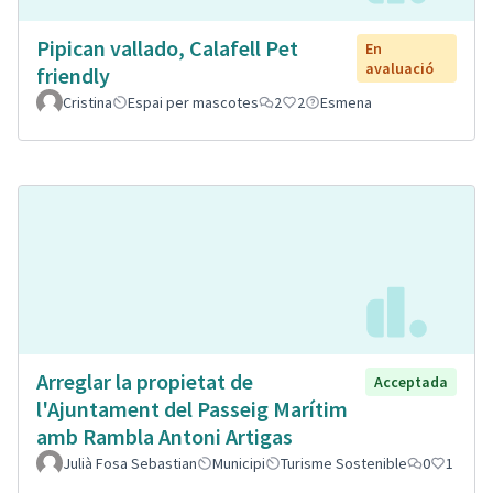
Pipican vallado, Calafell Pet
En
avaluació
friendly
Cristina
Espai per mascotes
2
2
Esmena
Arreglar la propietat de
Acceptada
l'Ajuntament del Passeig Marítim
amb Rambla Antoni Artigas
Julià Fosa Sebastian
Municipi
Turisme Sostenible
0
1