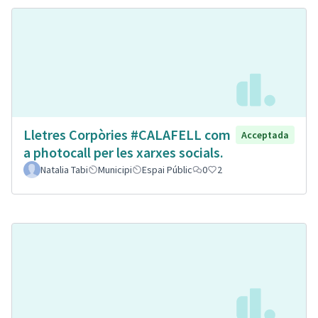
Lletres Corpòries #CALAFELL com
Acceptada
a photocall per les xarxes socials.
Natalia Tabi
Municipi
Espai Públic
0
2