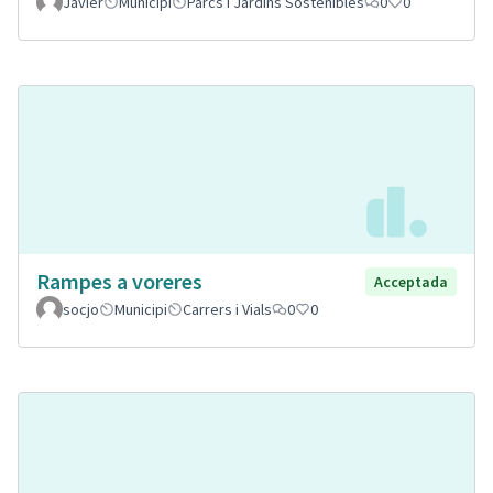
Javier
Municipi
Parcs i Jardins Sostenibles
0
0
Rampes a voreres
Acceptada
socjo
Municipi
Carrers i Vials
0
0