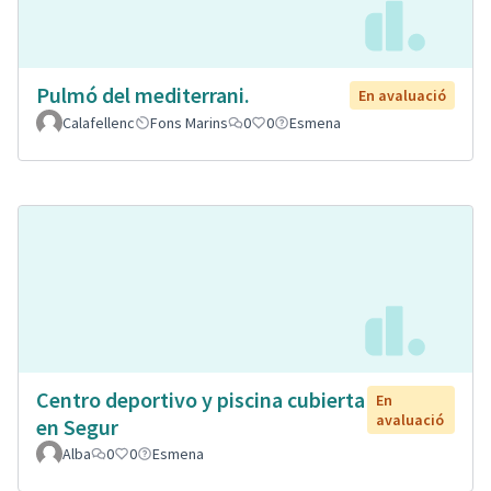
Pulmó del mediterrani.
En avaluació
Calafellenc
Fons Marins
0
0
Esmena
Centro deportivo y piscina cubierta
En
avaluació
en Segur
Alba
0
0
Esmena