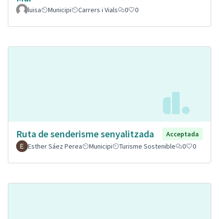
luisa
Municipi
Carrers i Vials
0
0
Ruta de senderisme senyalitzada
Acceptada
Esther Sáez Perea
Municipi
Turisme Sostenible
0
0