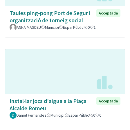
Taules ping-pong Port de Segur i
Acceptada
organització de torneig social
ANNA MASDEU
Municipi
Espai Públic
0
1
Instal·lar jocs d'aigua a la Plaça
Acceptada
Alcalde Romeu
Daniel Fernandez
Municipi
Espai Públic
0
0