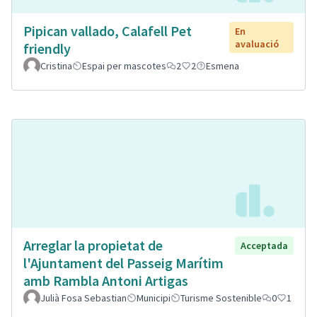
Pipican vallado, Calafell Pet
En
avaluació
friendly
Cristina
Espai per mascotes
2
2
Esmena
Arreglar la propietat de
Acceptada
l'Ajuntament del Passeig Marítim
amb Rambla Antoni Artigas
Julià Fosa Sebastian
Municipi
Turisme Sostenible
0
1