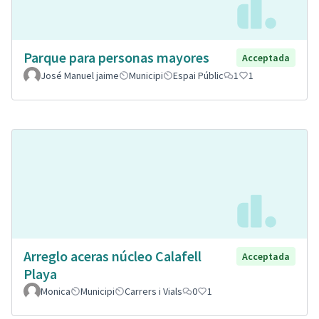
Parque para personas mayores
Acceptada
José Manuel jaime
Municipi
Espai Públic
1
1
Arreglo aceras núcleo Calafell
Acceptada
Playa
Monica
Municipi
Carrers i Vials
0
1