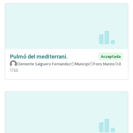
Pulmó del mediterrani.
Acceptada
Clemente Salguero Fernandez
Municipi
Fons Marins
0
11